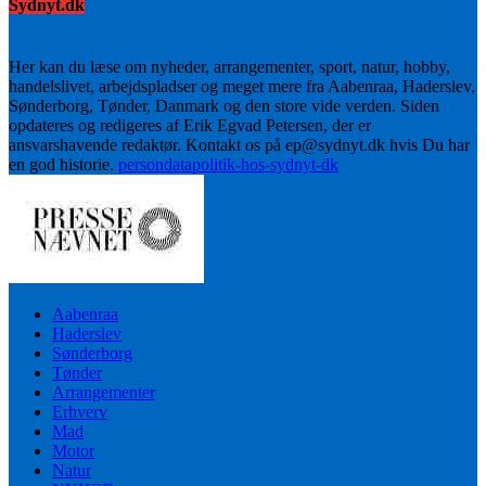
Sydnyt.dk
Her kan du læse om nyheder, arrangementer, sport, natur, hobby,
handelslivet, arbejdspladser og meget mere fra Aabenraa, Haderslev,
Sønderborg, Tønder, Danmark og den store vide verden. Siden
opdateres og redigeres af Erik Egvad Petersen, der er
ansvarshavende redaktør. Kontakt os på ep@sydnyt.dk hvis Du har
en god historie.
persondatapolitik-hos-sydnyt-dk
Aabenraa
Haderslev
Sønderborg
Tønder
Arrangementer
Erhverv
Mad
Motor
Natur