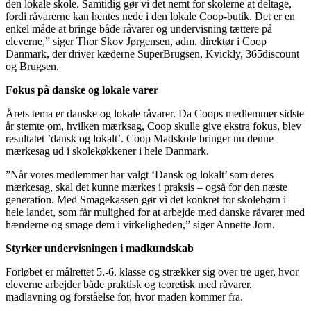
den lokale skole. Samtidig gør vi det nemt for skolerne at deltage,
fordi råvarerne kan hentes nede i den lokale Coop-butik. Det er en
enkel måde at bringe både råvarer og undervisning tættere på
eleverne,” siger Thor Skov Jørgensen, adm. direktør i Coop
Danmark, der driver kæderne SuperBrugsen, Kvickly, 365discount
og Brugsen.
Fokus på danske og lokale varer
Årets tema er danske og lokale råvarer. Da Coops medlemmer sidste
år stemte om, hvilken mærksag, Coop skulle give ekstra fokus, blev
resultatet ’dansk og lokalt’. Coop Madskole bringer nu denne
mærkesag ud i skolekøkkener i hele Danmark.
”Når vores medlemmer har valgt ‘Dansk og lokalt’ som deres
mærkesag, skal det kunne mærkes i praksis – også for den næste
generation. Med Smagekassen gør vi det konkret for skolebørn i
hele landet, som får mulighed for at arbejde med danske råvarer med
hænderne og smage dem i virkeligheden,” siger Annette Jorn.
Styrker undervisningen i madkundskab
Forløbet er målrettet 5.-6. klasse og strækker sig over tre uger, hvor
eleverne arbejder både praktisk og teoretisk med råvarer,
madlavning og forståelse for, hvor maden kommer fra.