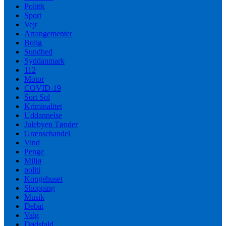
Politik
Sport
Vejr
Arrangementer
Bolig
Sundhed
Syddanmark
112
Motor
COVID-19
Sort Sol
Kriminalitet
Uddannelse
Julebyen Tønder
Grænsehandel
Vind
Penge
Miljø
politi
Kongehuset
Shopping
Musik
Debat
Valg
Dødsfald