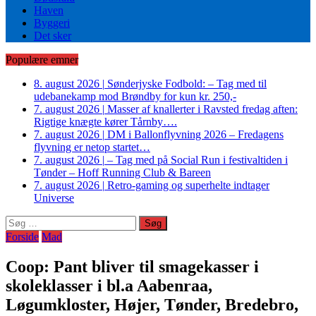
Haven
Byggeri
Det sker
Populære emner
8. august 2026
|
Sønderjyske Fodbold: – Tag med til
udebanekamp mod Brøndby for kun kr. 250,-
7. august 2026
|
Masser af knallerter i Ravsted fredag aften:
Rigtige knægte kører Tårnby….
7. august 2026
|
DM i Ballonflyvning 2026 – Fredagens
flyvning er netop startet…
7. august 2026
|
– Tag med på Social Run i festivaltiden i
Tønder – Hoff Running Club & Bareen
7. august 2026
|
Retro-gaming og superhelte indtager
Universe
Søg
efter:
Forside
Mad
Coop: Pant bliver til smagekasser i
skoleklasser i bl.a Aabenraa,
Løgumkloster, Højer, Tønder, Bredebro,