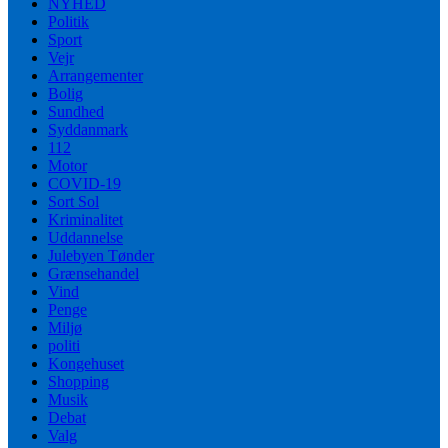
NYHED
Politik
Sport
Vejr
Arrangementer
Bolig
Sundhed
Syddanmark
112
Motor
COVID-19
Sort Sol
Kriminalitet
Uddannelse
Julebyen Tønder
Grænsehandel
Vind
Penge
Miljø
politi
Kongehuset
Shopping
Musik
Debat
Valg