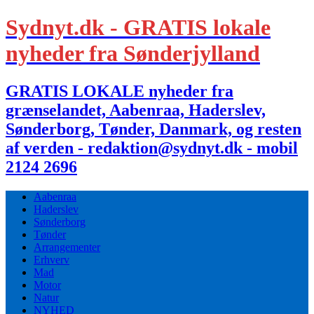
Sydnyt.dk - GRATIS lokale
nyheder fra Sønderjylland
GRATIS LOKALE nyheder fra
grænselandet, Aabenraa, Haderslev,
Sønderborg, Tønder, Danmark, og resten
af verden - redaktion@sydnyt.dk - mobil
2124 2696
Aabenraa
Haderslev
Sønderborg
Tønder
Arrangementer
Erhverv
Mad
Motor
Natur
NYHED