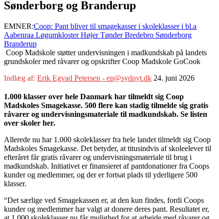
Sønderborg og Branderup
EMNER:
Coop: Pant bliver til smagekasser i skoleklasser i bl.a
Aabenraa Løgumkloster Højer Tønder Bredebro Sønderborg
Branderup
Coop Madskole støtter undervisningen i madkundskab på landets
grundskoler med råvarer og opskrifter Coop Madskole GoCook
Indlæg af:
Erik Egvad Petersen - ep@sydnyt.dk
24. juni 2026
1.000 klasser over hele Danmark har tilmeldt sig Coop
Madskoles Smagekasse. 500 flere kan stadig tilmelde sig gratis
råvarer og undervisningsmateriale til madkundskab. Se listen
over skoler her.
Allerede nu har 1.000 skoleklasser fra hele landet tilmeldt sig Coop
Madskoles Smagekasse. Det betyder, at titusindvis af skoleelever til
efteråret får gratis råvarer og undervisningsmateriale til brug i
madkundskab. Initiativet er finansieret af pantdonationer fra Coops
kunder og medlemmer, og der er fortsat plads til yderligere 500
klasser.
“Det særlige ved Smagekassen er, at den kun findes, fordi Coops
kunder og medlemmer har valgt at donere deres pant. Resultatet er,
at 1.000 skoleklasser nu får mulighed for at arbejde med råvarer og