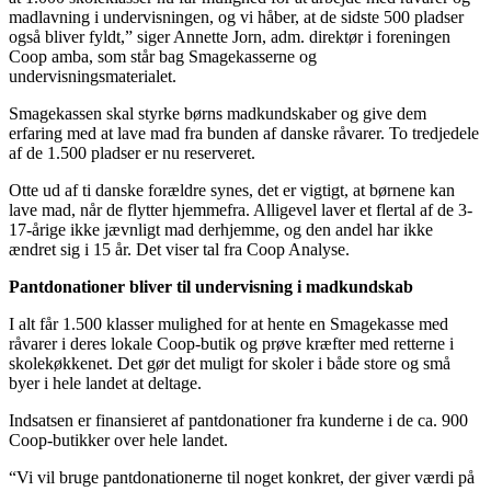
madlavning i undervisningen, og vi håber, at de sidste 500 pladser
også bliver fyldt,” siger Annette Jorn, adm. direktør i foreningen
Coop amba, som står bag Smagekasserne og
undervisningsmaterialet.
Smagekassen skal styrke børns madkundskaber og give dem
erfaring med at lave mad fra bunden af danske råvarer. To tredjedele
af de 1.500 pladser er nu reserveret.
Otte ud af ti danske forældre synes, det er vigtigt, at børnene kan
lave mad, når de flytter hjemmefra. Alligevel laver et flertal af de 3-
17-årige ikke jævnligt mad derhjemme, og den andel har ikke
ændret sig i 15 år. Det viser tal fra Coop Analyse.
Pantdonationer bliver til undervisning i madkundskab
I alt får 1.500 klasser mulighed for at hente en Smagekasse med
råvarer i deres lokale Coop-butik og prøve kræfter med retterne i
skolekøkkenet. Det gør det muligt for skoler i både store og små
byer i hele landet at deltage.
Indsatsen er finansieret af pantdonationer fra kunderne i de ca. 900
Coop-butikker over hele landet.
“Vi vil bruge pantdonationerne til noget konkret, der giver værdi på