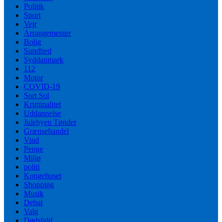
Politik
Sport
Vejr
Arrangementer
Bolig
Sundhed
Syddanmark
112
Motor
COVID-19
Sort Sol
Kriminalitet
Uddannelse
Julebyen Tønder
Grænsehandel
Vind
Penge
Miljø
politi
Kongehuset
Shopping
Musik
Debat
Valg
Dødsfald