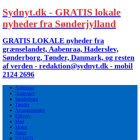
Sydnyt.dk - GRATIS lokale
nyheder fra Sønderjylland
GRATIS LOKALE nyheder fra
grænselandet, Aabenraa, Haderslev,
Sønderborg, Tønder, Danmark, og resten
af verden - redaktion@sydnyt.dk - mobil
2124 2696
Aabenraa
Haderslev
Sønderborg
Tønder
Arrangementer
Erhverv
Mad
Motor
Natur
NYHED