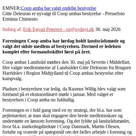
EMNER:
Coop amba har valgt endelig bestyrelse
Gitte Deleuran er nyvalgt til Coop ambas bestyrelse - Pressefoto
Erminia Chimento
Indlæg af:
Erik Egvad Petersen - ep@sydnyt.dk
30. maj 2026
Foreningen Coop amba har lørdag holdt landsrådsmøde og
valgt det sidste medlem af bestyrelsen. Dermed er ledelsen
komplet efter formandsskiftet først på året.
Coop ambas Landsråd mødtes den 30. maj på Severin i Middelfart.
Her valgte medlemmerne af Landsrådet Gitte Deleuran fra Brugsen
Harridslev i Region Midtjylland til Coop ambas bestyrelse efter
kampvalg.
Pladsen i bestyrelsen var ledig, da Rasmus Willig blev valgt som
formand på et ekstraordinært møde i januar. Med valget er
bestyrelsen i Coop amba nu fuldtallig.
Foreningen er i fuld gang med en ny strategi, der bl.a. har som
pejlemærker, at man skal engagere den brede medlemsskare og
understøtte en lønsom forretning. Og det fyldte på landsrådsmødet,
hvor bl.a. marketingdirektør i Coop Danmark, Martin Olesen,
fortalte og svarede på spørgsmål om det fælles arbejde i forening og