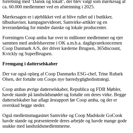
forretning med ’Dansk og lokalt’, der blev valgt som mærkesag af
ca. 60.000 medlemmer ved en afstemning i 2025.
Mærkesagen er i øjeblikket ved at blive rullet ud i butikker,
tilbudsaviser, kampagnevideoer, Samvirke-artikler og en
leverandørdag for mindre danske og lokale producenter.
Foreningen Coop amba har over to millioner medlemmer og ejer
sammen med andelshaverne i OK a.m.b.a. dagligvarekoncernen
Coop Danmark A/S, der driver kæderne Brugsen, 365discount,
Kvickly og SuperBrugsen.
Fremgang i datterselskaber
Der var også oplæg af Coop Danmarks ESG-chef, Trine Rubæk
Olsen, der fortalte om Coops nye bæredygtighedsstrategi.
Coop ambas øvrige datterselskaber, Republica og FDB Møbler,
havde stande på landsrådsmødet og fortalte om deres virke. Begge
datterselskaber har aflagt årsrapport før Coop amba, og der er
overskud begge steder.
Også medlemsmagasinet Samvirke og Coop Madskole GoCook
havde stande og præsenterede deres arbejde og havde mange gode
snakke med landsrådsmedlemmerne.