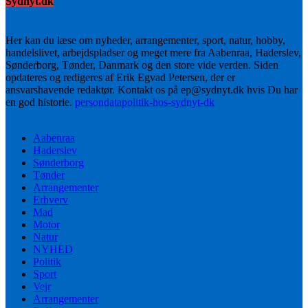
Sydnyt.dk
Her kan du læse om nyheder, arrangementer, sport, natur, hobby,
handelslivet, arbejdspladser og meget mere fra Aabenraa, Haderslev,
Sønderborg, Tønder, Danmark og den store vide verden. Siden
opdateres og redigeres af Erik Egvad Petersen, der er
ansvarshavende redaktør. Kontakt os på ep@sydnyt.dk hvis Du har
en god historie.
persondatapolitik-hos-sydnyt-dk
Aabenraa
Haderslev
Sønderborg
Tønder
Arrangementer
Erhverv
Mad
Motor
Natur
NYHED
Politik
Sport
Vejr
Arrangementer