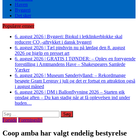
Haven
Byggeri
Det sker
Populære emner
6. august 2026
|
Byggeri: Biokul i letklinkerblokke skal
reducere CO₂-aftrykket i dansk byggeri
6. august 2026
|
Tæl pindsvin nu på lørdag den 8. august
2026 og hjælp en presset art
6. august 2026
|
GRATIS I TØNDER: – Oplev en forrygende
forestilling i Amtmandens Have – Shakespeares Samlede
Værker
6. august 2026
|
Museum Sønderjylland: – Rekordmange
besøgte Gram Lergrav i juli og det er fortsat en attraktion også
i august måned
6. august 2026
|
DM i Ballonflyvning 2026 – Starten gik
onsdag aften – Du kan stadig når at få oplevelsen ind under
huden…
Søg
efter:
Forside
Foreningsliv
Coop amba har valgt endelig bestyrelse