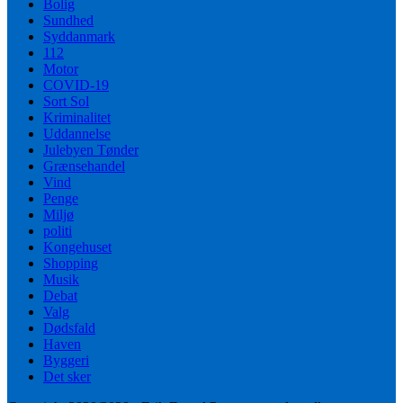
Bolig
Sundhed
Syddanmark
112
Motor
COVID-19
Sort Sol
Kriminalitet
Uddannelse
Julebyen Tønder
Grænsehandel
Vind
Penge
Miljø
politi
Kongehuset
Shopping
Musik
Debat
Valg
Dødsfald
Haven
Byggeri
Det sker