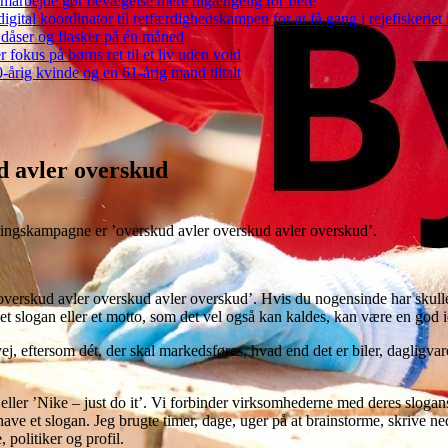
arbejde gør bevægelse mere tilgængelig for flere
gital koordinator til retfærdighedskampen for at få gang i rejefiskerie
 dåser og flasker på én måned
 fokus på børns ret til et liv uden vold
-årig kvinde og en 61-årig mand tiltalt
d avler overskud
etingskampagne er ’overskud avler overskud avler overskud’.
erskud avler overskud avler overskud’. Hvis du nogensinde har skullet
 et slogan eller et motto, som det vel også kan kaldes, kan være en god i
 eftersom dét, der skal markedsføres, hvad end det er biler, dagligvarer
ler ’Nike – just do it’. Vi forbinder virksomhederne med deres slogans
le have et slogan. Jeg brugte timer, dage, uger på at brainstorme, skrive
politiker og profil.