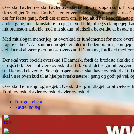
Overskud avler overskud avler overskud endte mit slogan som. Et sloga
skrev digtet ’Sacred Emily’. Heri er verset ’A rose is a rose is a rose’
det for første gang, fordi det er som om, at jeg altid har kendt til ne
anden gang, men konstatere må jeg i hvert fald, at jeg så længe jeg ka
mit brainstormarbejde med mit slogan, pludselig begyndte at bygge mi
Med mit slogan mener jeg, at overskud er fundamentet for mere overskud
højere enhed”. Alt sammen noget der taler ind i den præmis, som jeg ar
det. Der skal være økonomisk overskud i Danmark, fordi det medfører
Der skal være socialt overskud i Danmark, fordi de bredeste skuldre s
er også tid. Der skal være overskud af tid. Fordi det er grundlæggende 
snakke med eleverne. Plejehjemspersonalet skal have overskud af tid t
skal være overskud til at hjælpe iværksættere i gang og godt på vej, og 
Overskud er mangt og meget. Overskud er grundlaget for at vækste, hj
Fordi overskud avler overskud avler overskud.
Forrige indlæg
Næste indlæg