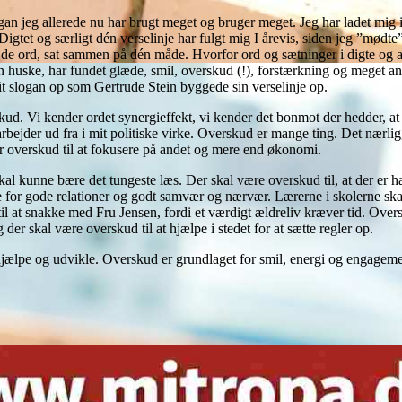
n jeg allerede nu har brugt meget og bruger meget. Jeg har ladet mig i
. Digtet og særligt dén verselinje har fulgt mig I årevis, siden jeg ”mød
top de ord, sat sammen på dén måde. Hvorfor ord og sætninger i digte og a
n huske, har fundet glæde, smil, overskud (!), forstærkning og meget an
t slogan op som Gertrude Stein byggede sin verselinje op.
. Vi kender ordet synergieffekt, vi kender det bonmot der hedder, at 1+
bejder ud fra i mit politiske virke. Overskud er mange ting. Det nærlig
 overskud til at fokusere på andet og mere end økonomi.
kal kunne bære det tungeste læs. Der skal være overskud til, at der er h
for gode relationer og godt samvær og nærvær. Lærerne i skolerne skal hav
il at snakke med Fru Jensen, fordi et værdigt ældreliv kræver tid. Over
der skal være overskud til at hjælpe i stedet for at sætte regler op.
ælpe og udvikle. Overskud er grundlaget for smil, energi og engagemen