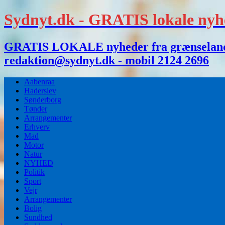
Sydnyt.dk - GRATIS lokale nyh
GRATIS LOKALE nyheder fra grænselandet,
redaktion@sydnyt.dk - mobil 2124 2696
Aabenraa
Haderslev
Sønderborg
Tønder
Arrangementer
Erhverv
Mad
Motor
Natur
NYHED
Politik
Sport
Vejr
Arrangementer
Bolig
Sundhed