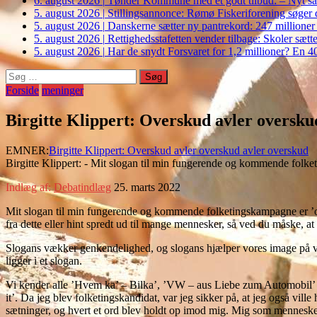
6. august 2026
|
Tønder Kommune med et godt tilbud: – Nyt sam
5. august 2026
|
Stillingsannonce: Rømø Fiskeriforening søger di
5. august 2026
|
Danskerne sætter ny pantrekord: 247 millioner
5. august 2026
|
Rettighedsstafetten vender tilbage: Skoler sætter
5. august 2026
|
Har de snydt Forsvaret for 1,2 millioner? En 40
Søg
efter:
Forside
meninger
Birgitte Klippert: Overskud avler oversku
EMNER:
Birgitte Klippert: Overskud avler overskud avler overskud
Birgitte Klippert: - Mit slogan til min fungerende og kommende folk
Indlæg af:
Debatindlæg
25. marts 2022
Mit slogan til min fungerende og kommende folketingskampagne er ’ov
fra dette eller hint spredt ud til mange mennesker, så ved du måske, at
Slogans vækker genkendelighed, og slogans hjælper vores image på vej,
ligger i et slogan.
Vi kender alle ’Hvem ka’ – Bilka’, ’VW – aus Liebe zum Automobil’ el
it’. Da jeg blev folketingskandidat, var jeg sikker på, at jeg også vil
sætninger, og hvert et ord blev holdt op imod mig. Mig som menneske, 