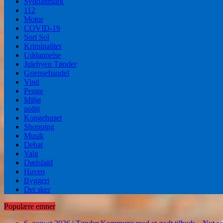
Syddanmark
112
Motor
COVID-19
Sort Sol
Kriminalitet
Uddannelse
Julebyen Tønder
Grænsehandel
Vind
Penge
Miljø
politi
Kongehuset
Shopping
Musik
Debat
Valg
Dødsfald
Haven
Byggeri
Det sker
Populære emner