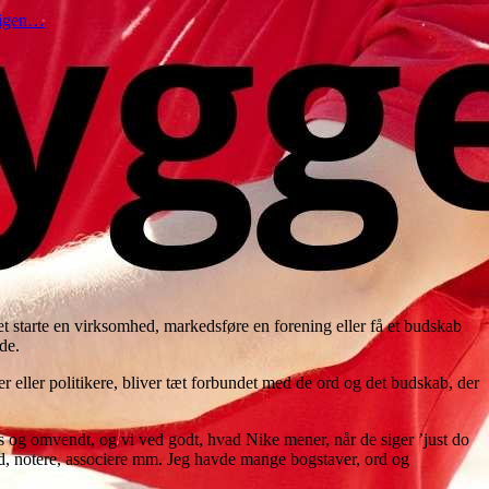
t igen…
 starte en virksomhed, markedsføre en forening eller få et budskab
de.
 eller politikere, bliver tæt forbundet med de ord og det budskab, der
 og omvendt, og vi ved godt, hvad Nike mener, når de siger ’just do
 ned, notere, associere mm. Jeg havde mange bogstaver, ord og