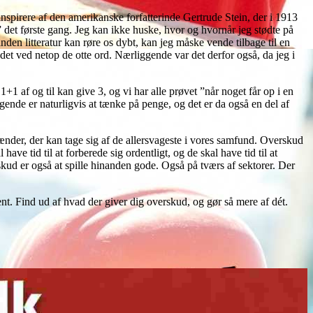
nspirere af den amerikanske forfatterinde Gertrude Stein, der i 1913
te” det første gang. Jeg kan ikke huske, hvor og hvornår jeg stødte på
nden litteratur kan røre os dybt, kan jeg måske vende tilbage til en
det ved netop de otte ord. Nærliggende var det derfor også, da jeg i
1 af og til kan give 3, og vi har alle prøvet ”når noget får op i en
gende er naturligvis at tænke på penge, og det er da også en del af
ænder, der kan tage sig af de allersvageste i vores samfund. Overskud
e tid til at forberede sig ordentligt, og de skal have tid til at
skud er også at spille hinanden gode. Også på tværs af sektorer. Der
t. Find ud af hvad der giver dig overskud, og gør så mere af dét.