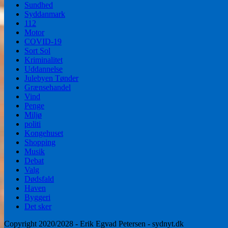
Sundhed
Syddanmark
112
Motor
COVID-19
Sort Sol
Kriminalitet
Uddannelse
Julebyen Tønder
Grænsehandel
Vind
Penge
Miljø
politi
Kongehuset
Shopping
Musik
Debat
Valg
Dødsfald
Haven
Byggeri
Det sker
Copyright 2020/2028 - Erik Egvad Petersen - sydnyt.dk