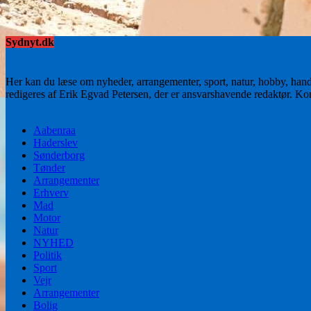
Sydnyt.dk
Her kan du læse om nyheder, arrangementer, sport, natur, hobby, han
redigeres af Erik Egvad Petersen, der er ansvarshavende redaktør. K
Aabenraa
Haderslev
Sønderborg
Tønder
Arrangementer
Erhverv
Mad
Motor
Natur
NYHED
Politik
Sport
Vejr
Arrangementer
Bolig