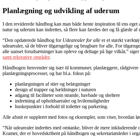
Planlægning og udvikling af uderum
I den reviderede håndbog kan man både hente inspiration til ens eget a
natur og uderum kan indrettes, så flere kan færdes der og få glæde af
“Den opdaterede håndbog for
Udearealer for alle
er et stærkt værktø
udearealer, så de bliver tilgængelige og brugbare for alle. For tilgæng
alle uanset forudsætninger kan opleve og deltage på lige vilkår,” sig
samt rekreative områder
.
Håndbogen henvender sig især til kommuner, planlæggere, rådgivere og
planlægningsprocesser, og har bl.a. fokus på:
planlægningen af stier og belægninger
design af trapper og hældninger i naturen
adgang til faciliteter som strande, havbade og sheltere
indretning af opholdsarealer og hvilemuligheder
huskepunkter i forhold til toiletter og parkering.
Alle afsnit er suppleret med fotos og eksempler, som viser, hvordan lø
“Når udearealer indrettes med omtanke, bliver de mere inkluderende og
Kramer, der er hovedskribent på håndbogen og sekretariatsleder i or