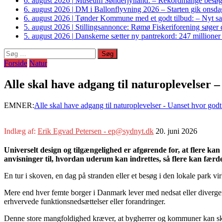
6. august 2026
|
Museum Sønderjylland: – Rekordmange besøgte G
6. august 2026
|
DM i Ballonflyvning 2026 – Starten gik onsdag
6. august 2026
|
Tønder Kommune med et godt tilbud: – Nyt sam
5. august 2026
|
Stillingsannonce: Rømø Fiskeriforening søger di
5. august 2026
|
Danskerne sætter ny pantrekord: 247 millioner
Søg
efter:
Forside
Natur
Alle skal have adgang til naturoplevelser –
EMNER:
Alle skal have adgang til naturoplevelser - Uanset hvor godt ti
Indlæg af:
Erik Egvad Petersen - ep@sydnyt.dk
20. juni 2026
Universelt design og tilgængelighed er afgørende for, at flere k
anvisninger til, hvordan uderum kan indrettes, så flere kan færde
En tur i skoven, en dag på stranden eller et besøg i den lokale park vi
Mere end hver femte borger i Danmark lever med nedsat eller divergere
erhvervede funktionsnedsættelser eller forandringer.
Denne store mangfoldighed kræver, at bygherrer og kommuner kan ska