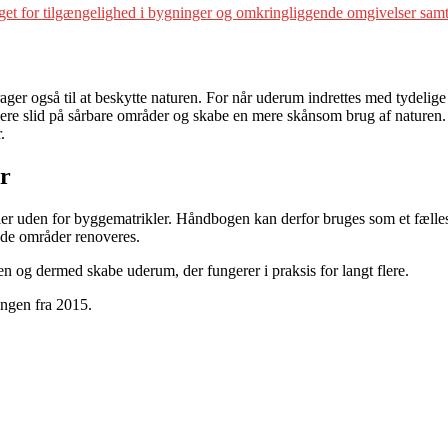
get for tilgængelighed i bygninger og omkringliggende omgivelser samt
r også til at beskytte naturen. For når uderum indrettes med tydelige st
ere slid på sårbare områder og skabe en mere skånsom brug af naturen. S
.
er
ler uden for byggematrikler. Håndbogen kan derfor bruges som et fæll
ende områder renoveres.
en og dermed skabe uderum, der fungerer i praksis for langt flere.
ngen fra 2015.