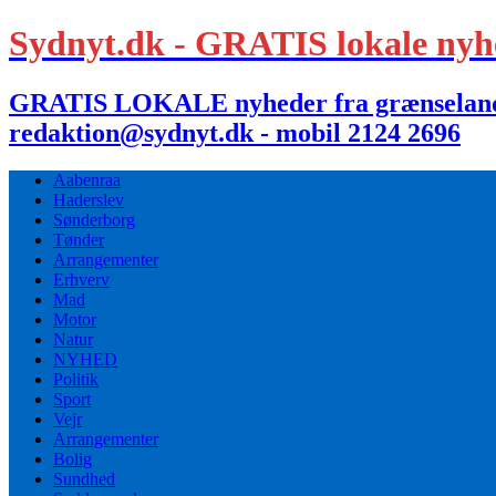
Sydnyt.dk - GRATIS lokale nyh
GRATIS LOKALE nyheder fra grænselandet,
redaktion@sydnyt.dk - mobil 2124 2696
Aabenraa
Haderslev
Sønderborg
Tønder
Arrangementer
Erhverv
Mad
Motor
Natur
NYHED
Politik
Sport
Vejr
Arrangementer
Bolig
Sundhed