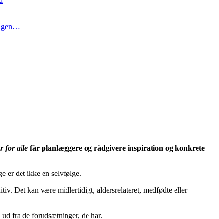
d
t igen…
r for alle
får planlæggere og rådgivere inspiration og konkrete
e er det ikke en selvfølge.
v. Det kan være midlertidigt, aldersrelateret, medfødte eller
d fra de forudsætninger, de har.