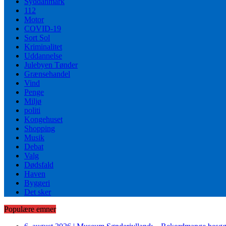
Syddanmark
112
Motor
COVID-19
Sort Sol
Kriminalitet
Uddannelse
Julebyen Tønder
Grænsehandel
Vind
Penge
Miljø
politi
Kongehuset
Shopping
Musik
Debat
Valg
Dødsfald
Haven
Byggeri
Det sker
Populære emner