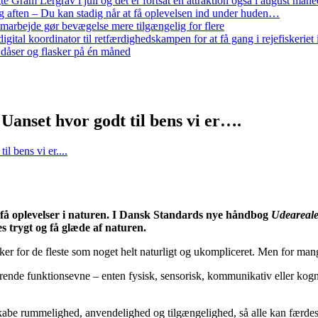
ram Lergrav i juli og det er fortsat en attraktion også i august måne
 aften – Du kan stadig når at få oplevelsen ind under huden…
arbejde gør bevægelse mere tilgængelig for flere
gital koordinator til retfærdighedskampen for at få gang i rejefiskerie
 dåser og flasker på én måned
 Uanset hvor godt til bens vi er….
l bens vi er....
an få oplevelser i naturen. I Dansk Standards nye håndbog
Udeareale
s trygt og få glæde af naturen.
rker for de fleste som noget helt naturligt og ukompliceret. Men for mang
nde funktionsevne – enten fysisk, sensorisk, kommunikativ eller kogniti
be rummelighed, anvendelighed og tilgængelighed, så alle kan færdes u