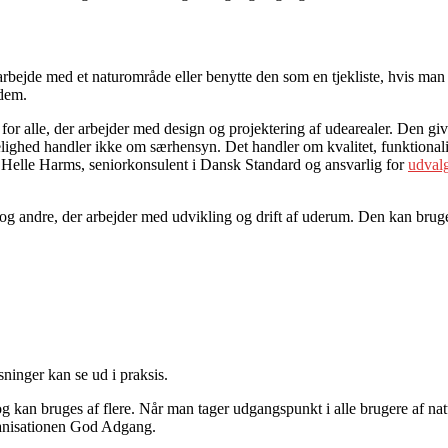
rbejde med et naturområde eller benytte den som en tjekliste, hvis man v
 dem.
j for alle, der arbejder med design og projektering af udearealer. Den
elighed handler ikke om særhensyn. Det handler om kvalitet, funktionalit
er Helle Harms, seniorkonsulent i Dansk Standard og ansvarlig for
udvalg
 andre, der arbejder med udvikling og drift af uderum. Den kan bruges
sninger kan se ud i praksis.
 kan bruges af flere. Når man tager udgangspunkt i alle brugere af nat
ganisationen God Adgang.