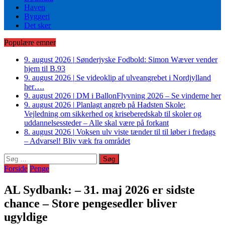
Haven
Byggeri
Det sker
Populære emner
9. august 2026
|
Sønderjyske Fodbold: Simon Wæver vender
hjem til B.93
9. august 2026
|
Se videoklip af ulveangrebet i Nordjylland
her….
9. august 2026
|
DM i BallonFlyvning 2026 – Se vinderne her
9. august 2026
|
Planlagt angreb på Hadsten Skole:
Vejledning om sikkerhed og kriseberedskab til skoler og
uddannelsessteder – Alle skal være på forkant
8. august 2026
|
Voksen ulv viste tænder til til løber i fredags
– Advarsel! Bliv væk fra området
Søg
efter:
Forside
Penge
AL Sydbank: – 31. maj 2026 er sidste
chance – Store pengesedler bliver
ugyldige