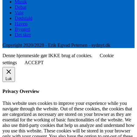
Musik
Debat
Valg
Dødsfald
Haven
Byggeri
Det sker
Copyright 2020/2028 - Erik Egvad Petersen - sydnyt.dk
Denne hjemmeside gør IKKE brug af cookies.
Cookie
settings
ACCEPT
Luk
Privacy Overview
This website uses cookies to improve your experience while you
navigate through the website. Out of these cookies, the cookies that
are categorized as necessary are stored on your browser as they are
essential for the working of basic functionalities of the website. We
also use third-party cookies that help us analyze and understand how
you use this website. These cookies will be stored in your browser
only with your consent. You also have the option to opt-out of these