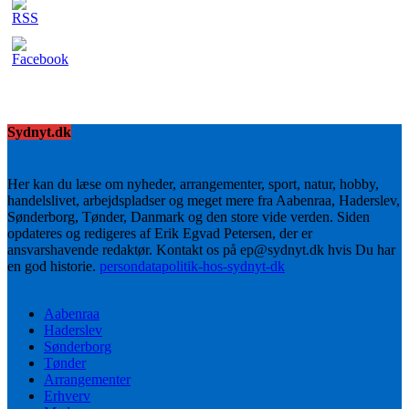
Sydnyt.dk
Her kan du læse om nyheder, arrangementer, sport, natur, hobby,
handelslivet, arbejdspladser og meget mere fra Aabenraa, Haderslev,
Sønderborg, Tønder, Danmark og den store vide verden. Siden
opdateres og redigeres af Erik Egvad Petersen, der er
ansvarshavende redaktør. Kontakt os på ep@sydnyt.dk hvis Du har
en god historie.
persondatapolitik-hos-sydnyt-dk
Aabenraa
Haderslev
Sønderborg
Tønder
Arrangementer
Erhverv