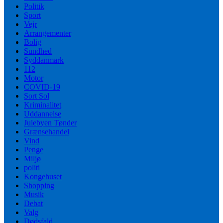
Politik
Sport
Vejr
Arrangementer
Bolig
Sundhed
Syddanmark
112
Motor
COVID-19
Sort Sol
Kriminalitet
Uddannelse
Julebyen Tønder
Grænsehandel
Vind
Penge
Miljø
politi
Kongehuset
Shopping
Musik
Debat
Valg
Dødsfald