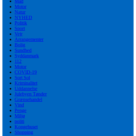
Mad
Motor
Natur
NYHED
Politik
Sport
Vejr
Arrangementer
Bolig
Sundhed
Syddanmark
112
Motor
COVID-19
Sort Sol
Kriminalitet
Uddannelse
Julebyen Tønder
Grænsehandel
Vind
Penge
Miljø
politi
Kongehuset
Shopping