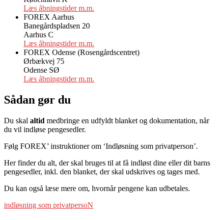
Læs åbningstider m.m.
FOREX Aarhus
Banegårdspladsen 20
Aarhus C
Læs åbningstider m.m.
FOREX Odense (Rosengårdscentret)
Ørbækvej 75
Odense SØ
Læs åbningstider m.m.
Sådan gør du
Du skal
altid
medbringe en udfyldt blanket og dokumentation, når
du vil indløse pengesedler.
Følg FOREX’ instruktioner om ‘Indløsning som privatperson’.
Her finder du alt, der skal bruges til at få indløst dine eller dit barns
pengesedler, inkl. den blanket, der skal udskrives og tages med.
Du kan også læse mere om, hvornår pengene kan udbetales.
indløsning som privatpersoN