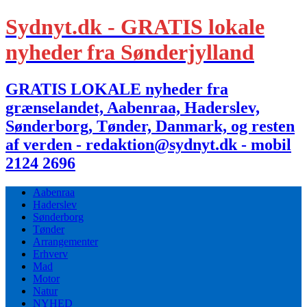
Sydnyt.dk - GRATIS lokale
nyheder fra Sønderjylland
GRATIS LOKALE nyheder fra
grænselandet, Aabenraa, Haderslev,
Sønderborg, Tønder, Danmark, og resten
af verden - redaktion@sydnyt.dk - mobil
2124 2696
Aabenraa
Haderslev
Sønderborg
Tønder
Arrangementer
Erhverv
Mad
Motor
Natur
NYHED