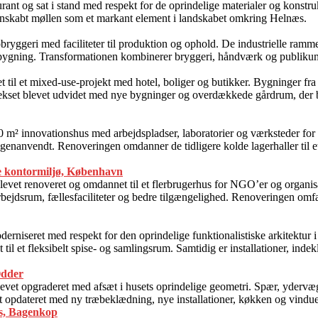
urant og sat i stand med respekt for de oprindelige materialer og konstru
enskabt møllen som et markant element i landskabet omkring Helnæs.
bryggeri med faciliteter til produktion og ophold. De industrielle ramme
ygning. Transformationen kombinerer bryggeri, håndværk og publikumsr
til et mixed-use-projekt med hotel, boliger og butikker. Bygninger fra 17
mplekset blevet udvidet med nye bygninger og overdækkede gårdrum, d
4.000 m² innovationshus med arbejdspladser, laboratorier og værksteder 
genanvendt. Renoveringen omdanner de tidligere kolde lagerhaller til e
e kontormiljø, København
vet renoveret og omdannet til et flerbrugerhus for NGO’er og organisat
jdsrum, fællesfaciliteter og bedre tilgængelighed. Renoveringen omfatt
erniseret med respekt for den oprindelige funktionalistiske arkitektur 
il et fleksibelt spise- og samlingsrum. Samtidig er installationer, indek
Odder
et opgraderet med afsæt i husets oprindelige geometri. Spær, ydervægg
set opdateret med ny træbeklædning, nye installationer, køkken og vindue
us, Bagenkop