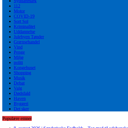
Syddanmark
112
Motor
COVID-19
Sort Sol
Kriminalitet
Uddannelse
Julebyen Tønder
Grænsehandel
Vind
Penge
Miljø
politi
Kongehuset
Shopping
Musik
Debat
Valg
Dødsfald
Haven
Byggeri
Det sker
Populære emner