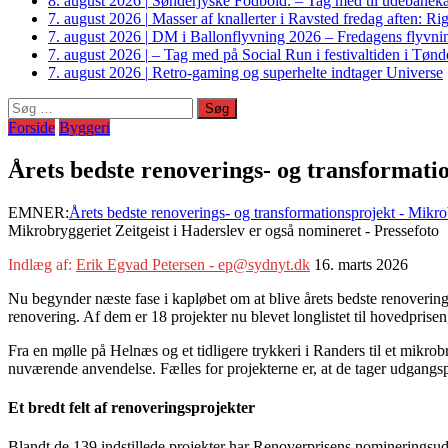
8. august 2026
|
Sønderjyske Fodbold: – Tag med til udebanek
7. august 2026
|
Masser af knallerter i Ravsted fredag aften: 
7. august 2026
|
DM i Ballonflyvning 2026 – Fredagens flyvnin
7. august 2026
|
– Tag med på Social Run i festivaltiden i Tø
7. august 2026
|
Retro-gaming og superhelte indtager Universe
Søg
efter:
Forside
Byggeri
Årets bedste renoverings- og transformati
EMNER:
Årets bedste renoverings- og transformationsprojekt - Mikro
Mikrobryggeriet Zeitgeist i Haderslev er også nomineret - Pressefoto
Indlæg af:
Erik Egvad Petersen - ep@sydnyt.dk
16. marts 2026
Nu begynder næste fase i kapløbet om at blive årets bedste renoverings-
renovering. Af dem er 18 projekter nu blevet longlistet til hovedprisen,
Fra en mølle på Helnæs og et tidligere trykkeri i Randers til et mikrob
nuværende anvendelse. Fælles for projekterne er, at de tager udgangsp
Et bredt felt af renoveringsprojekter
Blandt de 139 indstillede projekter har Renoverprisens nomineringsudval