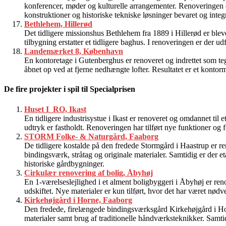
konferencer, møder og kulturelle arrangementer. Renoveringen om
konstruktioner og historiske tekniske løsninger bevaret og integ
Bethlehem, Hillerød
Det tidligere missionshus Bethlehem fra 1889 i Hillerød er blev
tilbygning erstatter et tidligere baghus. I renoveringen er der u
Landemærket 8, København
En kontoretage i Gutenberghus er renoveret og indrettet som tegn
åbnet op ved at fjerne nedhængte lofter. Resultatet er et kontor
De fire projekter i spil til Specialprisen
Huset I_RO, Ikast
En tidligere industrisystue i Ikast er renoveret og omdannet ti
udtryk er fastholdt. Renoveringen har tilført nye funktioner og
STORM Folke- & Naturgård, Faaborg
De tidligere kostalde på den fredede Stormgård i Haastrup er re
bindingsværk, stråtag og originale materialer. Samtidig er der et
historiske gårdbygninger.
Cirkulær renovering af bolig, Åbyhøj
En 1-værelseslejlighed i et alment boligbyggeri i Åbyhøj er ren
udskiftet. Nye materialer er kun tilført, hvor det har været nødv
Kirkehøjgård i Horne, Faaborg
Den fredede, firelængede bindingsværksgård Kirkehøjgård i Horn
materialer samt brug af traditionelle håndværksteknikker. Samtid