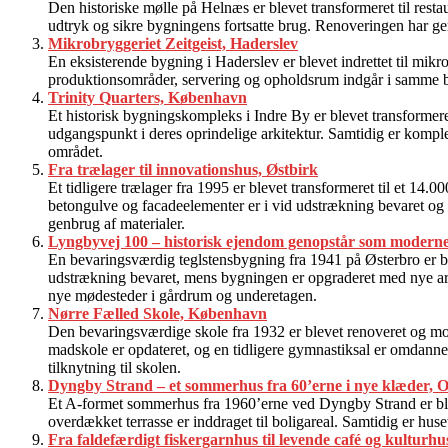
Den historiske mølle på Helnæs er blevet transformeret til resta
udtryk og sikre bygningens fortsatte brug. Renoveringen har g
Mikrobryggeriet Zeitgeist, Haderslev
En eksisterende bygning i Haderslev er blevet indrettet til mikro
produktionsområder, servering og opholdsrum indgår i samme b
Trinity Quarters, København
Et historisk bygningskompleks i Indre By er blevet transformeret 
udgangspunkt i deres oprindelige arkitektur. Samtidig er ko
området.
Fra trælager til innovationshus, Østbirk
Et tidligere trælager fra 1995 er blevet transformeret til et 1
betongulve og facadeelementer er i vid udstrækning bevaret og 
genbrug af materialer.
Lyngbyvej 100 – historisk ejendom genopstår som modern
En bevaringsværdig teglstensbygning fra 1941 på Østerbro er ble
udstrækning bevaret, mens bygningen er opgraderet med nye arbe
nye mødesteder i gårdrum og underetagen.
Nørre Fælled Skole, København
Den bevaringsværdige skole fra 1932 er blevet renoveret og mod
madskole er opdateret, og en tidligere gymnastiksal er omdannet t
tilknytning til skolen.
Dyngby Strand – et sommerhus fra 60’erne i nye klæder, 
Et A-formet sommerhus fra 1960’erne ved Dyngby Strand er blev
overdækket terrasse er inddraget til boligareal. Samtidig er hu
Fra faldefærdigt fiskergarnhus til levende café og kulturh