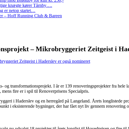
amp mod Brøndby for kun kr. 250,-
Rigtige knægte kører Tårnby….
g er netop startet…
nder – Hoff Running Club & Bareen
onsprojekt – Mikrobryggeriet Zeitgeist i Ha
bryggeriet Zeitgeist i Haderslev er også nomineret
 og transformationsprojekt. I år er 139 renoveringsprojekter fra hele lan
 mens fire er i spil til Renoverprisens Specialpris.
ryggeri i Haderslev og en herregård på Langeland. Årets longlistede proj
unkt i eksisterende bygninger, der har fået nyt liv gennem renovering o
g nu udvalgt 18 projekter til årets longlist til Hovedprisen og fire til