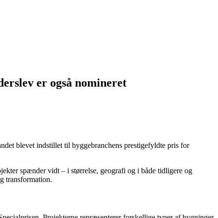
derslev er også nomineret
det blevet indstillet til byggebranchens prestigefyldte pris for
ekter spænder vidt – i størrelse, geografi og i både tidligere og
g transformation.
 Specialprisen. Projekterne repræsenterer forskellige typer af bygninger