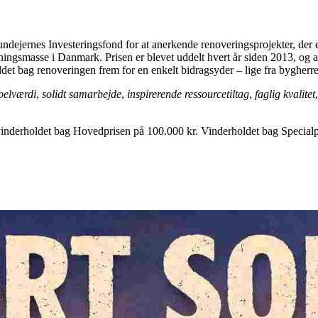
ndejernes Investeringsfond for at anerkende renoveringsprojekter, der er
ingsmasse i Danmark. Prisen er blevet uddelt hvert år siden 2013, og am
ldet bag renoveringen frem for en enkelt bidragsyder – lige fra bygherr
pelværdi
,
solidt samarbejde
,
inspirerende ressourcetiltag
,
faglig kvalitet
l vinderholdet bag Hovedprisen på 100.000 kr. Vinderholdet bag Special