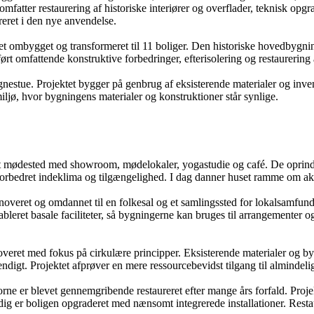
fatter restaurering af historiske interiører og overflader, teknisk opgr
reret i den nye anvendelse.
et ombygget og transformeret til 11 boliger. Den historiske hovedbygning
dført omfattende konstruktive forbedringer, efterisolering og restaurering
estue. Projektet bygger på genbrug af eksisterende materialer og invent
miljø, hvor bygningens materialer og konstruktioner står synlige.
l et mødested med showroom, mødelokaler, yogastudie og café. De oprind
 forbedret indeklima og tilgængelighed. I dag danner huset ramme om ak
noveret og omdannet til en folkesal og et samlingssted for lokalsamfund
ableret basale faciliteter, så bygningerne kan bruges til arrangementer og
overet med fokus på cirkulære principper. Eksisterende materialer og b
endigt. Projektet afprøver en mere ressourcebevidst tilgang til almindeli
e er blevet gennemgribende restaureret efter mange års forfald. Projek
ig er boligen opgraderet med nænsomt integrerede installationer. Restaur