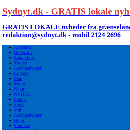
Sydnyt.dk - GRATIS lokale nyh
GRATIS LOKALE nyheder fra grænselandet,
redaktion@sydnyt.dk - mobil 2124 2696
Aabenraa
Haderslev
Sønderborg
Tønder
Arrangementer
Erhverv
Mad
Motor
Natur
NYHED
Politik
Sport
Vejr
Arrangementer
Bolig
Sundhed