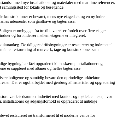
istandsat med nye installationer og materialer med maritime referencer,
t samlingssted for lokale og besøgende.
rende konstruktioner er bevaret, mens nye etagedæk og en ny indre
g fælles udearealer som gårdhave og tagterrasser.
igen er ombygget fra tre til ti værelser fordelt over flere etager
nduer og forbindelser mellem etagerne er integreret.
uranlæg. De tidligere driftsbygninger er restaureret og indrettet til
 omfattet restaurering af murværk, tage og konstruktioner samt
dige bygning har fået opgraderet klimaskærm, installationer og
rne er suppleret med altaner og fælles tagterrasse.
re boligerne og samtidig bevare den oprindelige arkitektur.
arealer. Der er også arbejdet med genbrug af materialer og opgradering
store værkstedsrum er indrettet med kontor- og mødefaciliteter, hvor
, installationer og adgangsforhold er opgraderet til nutidige
evet restaureret og transformeret til et moderne venue for