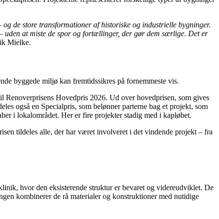
 og de store transformationer af historiske og industrielle bygninger.
– uden at miste de spor og fortællinger, der gør dem særlige. Det er
ik Mielke.
ende byggede miljø kan fremtidssikres på fornemmeste vis.
r til Renoverprisens Hovedpris 2026. Ud over hovedprisen, som gives
deles også en Specialpris, som belønner parterne bag et projekt, som
aber i lokalområdet. Her er fire projekter stadig med i kapløbet.
en tildeles alle, der har været involveret i det vindende projekt – fra
eklinik, hvor den eksisterende struktur er bevaret og videreudviklet. De
ringen kombinerer de rå materialer og konstruktioner med nutidige