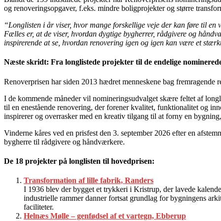
og renoveringsopgaver, f.eks. mindre boligprojekter og større transfor
“Longlisten i år viser, hvor mange forskellige veje der kan føre til en
Fælles er, at de viser, hvordan dygtige bygherrer, rådgivere og håndvæ
inspirerende at se, hvordan renovering igen og igen kan være et stærkt 
Næste skridt: Fra longlistede projekter til de endelige nominered
Renoverprisen har siden 2013 hædret menneskene bag fremragende reno
I de kommende måneder vil nomineringsudvalget skære feltet af longli
til en enestående renovering, der forener kvalitet, funktionalitet og
inspirerer og overrasker med en kreativ tilgang til at forny en bygning
Vinderne kåres ved en prisfest den 3. september 2026 efter en afstemnin
bygherre til rådgivere og håndværkere.
De 18 projekter på longlisten til hovedprisen:
Transformation af lille fabrik, Randers
I 1936 blev der bygget et trykkeri i Kristrup, der lavede kalende
industrielle rammer danner fortsat grundlag for bygningens arki
faciliteter.
Helnæs Mølle – genfødsel af et vartegn, Ebberup