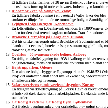
Et tidligere fiskergarnhus på 38 m² på Bagenkop Havn er blevet 
mens husets form og historie er bevaret. Indretningen kombiner
Ribbefabrikken på Valhøjvej, Valby
En tidligere fabriksbygning i en baggård i Valby, hvor der blev 
struktur er tilføjet for at indrette rummelige boliger. Samtidig 
Lejlighed i Sigerstedgade, København
En loftslejlighed i en københavnsk ejendom fra 1890’erne er blev
inden for den eksisterende tagkonstruktion. Transformationen b
Broløkke Herregård på Langeland, Humble
Det historiske herregårdsanlæg Broløkke på Sydlangeland er blev
blandt andet eventsal, hotelværelser, restaurant og gårdbutik, m
etablering af nye faciliteter.
ObelHus – 65 svanemærkede boliger, Aalborg
En tidligere fabriksbygning fra 1938 i Aalborg er blevet renov
boligindretning, mens den industrielle arkitektur med blandt ande
Højstrupparken, Odense
Den almene boligbebyggelse Højstrupparken fra 1948-52 i Oden
Projektet omfatter blandt andet nye køkkener og badeværelser, v
af fællesområder og haverum.
Søfartsstyrelsens gamle værkstedsbygning, Korsør
En tidligere værkstedsbygning på Korsør Havn er blevet omdanne
et indskudt dæk skaber ekstra arbejdspladser. De eksisterende ko
standarder.
Carlsberg Akademi, Carlsberg Byen, København
Det fredede bygningsanlæg, der oprindeligt blev opført som bryg