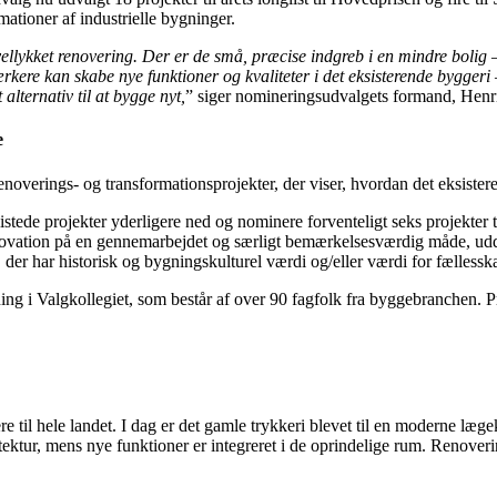
mationer af industrielle bygninger.
 vellykket renovering. Der er de små, præcise indgreb i en mindre bolig –
rkere kan skabe nye funktioner og kvaliteter i det eksisterende byggeri 
alternativ til at bygge nyt,
” siger nomineringsudvalgets formand, Henr
e
verings- og transformationsprojekter, der viser, hvordan det eksister
stede projekter yderligere ned og nominere forventeligt seks projekte
 innovation på en gennemarbejdet og særligt bemærkelsesværdig måde, ud
, der har historisk og bygningskulturel værdi og/eller værdi for fællessk
g i Valgkollegiet, som består af over 90 fagfolk fra byggebranchen. Pris
re til hele landet. I dag er det gamle trykkeri blevet til en moderne læg
tektur, mens nye funktioner er integreret i de oprindelige rum. Renove