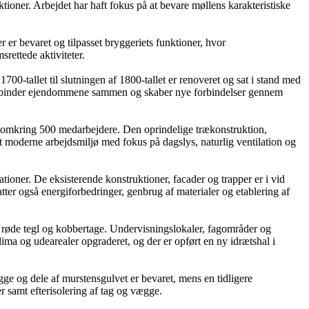
ktioner. Arbejdet har haft fokus på at bevare møllens karakteristiske
r er bevaret og tilpasset bryggeriets funktioner, hvor
ettede aktiviteter.
00-tallet til slutningen af 1800-tallet er renoveret og sat i stand med
er binder ejendommene sammen og skaber nye forbindelser gennem
for omkring 500 medarbejdere. Den oprindelige trækonstruktion,
t moderne arbejdsmiljø med fokus på dagslys, naturlig ventilation og
ioner. De eksisterende konstruktioner, facader og trapper er i vid
er også energiforbedringer, genbrug af materialer og etablering af
i røde tegl og kobbertage. Undervisningslokaler, fagområder og
lima og udearealer opgraderet, og der er opført en ny idrætshal i
e og dele af murstensgulvet er bevaret, mens en tidligere
r samt efterisolering af tag og vægge.