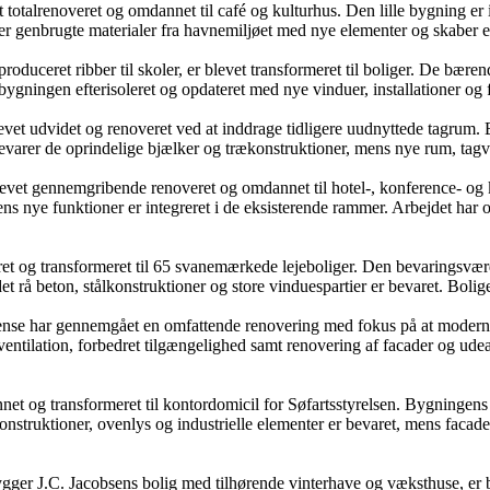
totalrenoveret og omdannet til café og kulturhus. Den lille bygning er 
er genbrugte materialer fra havnemiljøet med nye elementer og skaber e
produceret ribber til skoler, er blevet transformeret til boliger. De bæ
er bygningen efterisoleret og opdateret med nye vinduer, installationer o
et udvidet og renoveret ved at inddrage tidligere uudnyttede tagrum. Bol
evarer de oprindelige bjælker og trækonstruktioner, mens nye rum, tagvi
et gennemgribende renoveret og omdannet til hotel-, konference- og kult
ens nye funktioner er integreret i de eksisterende rammer. Arbejdet har
eret og transformeret til 65 svanemærkede lejeboliger. Den bevaringsvær
t rå beton, stålkonstruktioner og store vinduespartier er bevaret. Bolige
se har gennemgået en omfattende renovering med fokus på at modernise
entilation, forbedret tilgængelighed samt renovering af facader og ude
t og transformeret til kontordomicil for Søfartsstyrelsen. Bygningens 
nstruktioner, ovenlys og industrielle elementer er bevaret, mens facader
ger J.C. Jacobsens bolig med tilhørende vinterhave og væksthuse, er bl