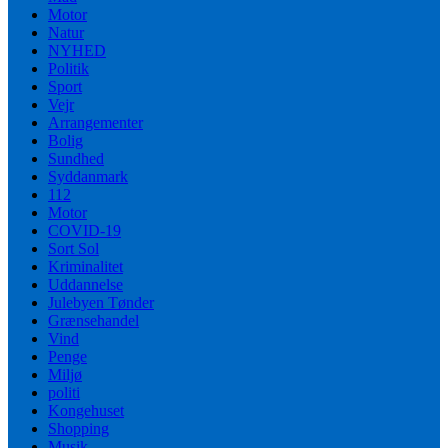
Motor
Natur
NYHED
Politik
Sport
Vejr
Arrangementer
Bolig
Sundhed
Syddanmark
112
Motor
COVID-19
Sort Sol
Kriminalitet
Uddannelse
Julebyen Tønder
Grænsehandel
Vind
Penge
Miljø
politi
Kongehuset
Shopping
Musik