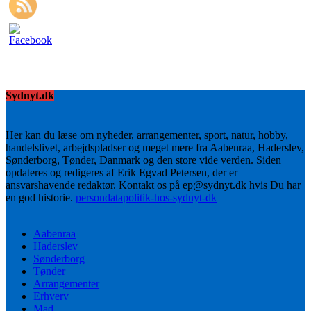
Sydnyt.dk
Her kan du læse om nyheder, arrangementer, sport, natur, hobby,
handelslivet, arbejdspladser og meget mere fra Aabenraa, Haderslev,
Sønderborg, Tønder, Danmark og den store vide verden. Siden
opdateres og redigeres af Erik Egvad Petersen, der er
ansvarshavende redaktør. Kontakt os på ep@sydnyt.dk hvis Du har
en god historie.
persondatapolitik-hos-sydnyt-dk
Aabenraa
Haderslev
Sønderborg
Tønder
Arrangementer
Erhverv
Mad