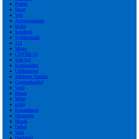
Politik
Sport
Vejr
Arrangementer
Bolig
Sundhed
Syddanmark
112
Motor
COVID-19
Sort Sol
Kriminalitet
Uddannelse
Julebyen Tønder
Grænsehandel
Vind
Penge
Miljø
politi
Kongehuset
Shopping
Musik
Debat
Valg
Dødsfald