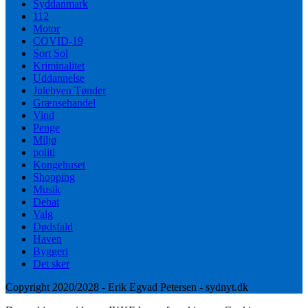
Syddanmark
112
Motor
COVID-19
Sort Sol
Kriminalitet
Uddannelse
Julebyen Tønder
Grænsehandel
Vind
Penge
Miljø
politi
Kongehuset
Shopping
Musik
Debat
Valg
Dødsfald
Haven
Byggeri
Det sker
Copyright 2020/2028 - Erik Egvad Petersen - sydnyt.dk