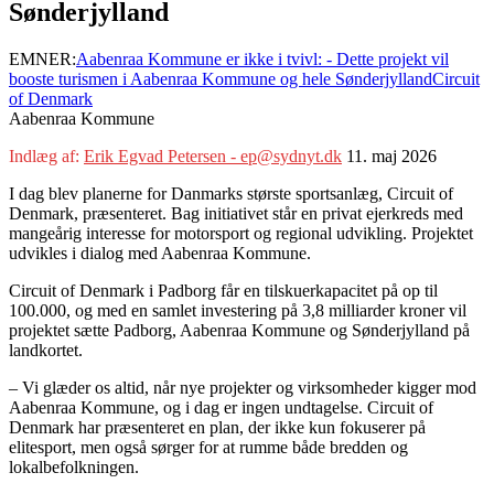
Sønderjylland
EMNER:
Aabenraa Kommune er ikke i tvivl: - Dette projekt vil
booste turismen i Aabenraa Kommune og hele Sønderjylland
Circuit
of Denmark
Aabenraa Kommune
Indlæg af:
Erik Egvad Petersen - ep@sydnyt.dk
11. maj 2026
I dag blev planerne for Danmarks største sportsanlæg, Circuit of
Denmark, præsenteret. Bag initiativet står en privat ejerkreds med
mangeårig interesse for motorsport og regional udvikling. Projektet
udvikles i dialog med Aabenraa Kommune.
Circuit of Denmark i Padborg får en tilskuerkapacitet på op til
100.000, og med en samlet investering på 3,8 milliarder kroner vil
projektet sætte Padborg, Aabenraa Kommune og Sønderjylland på
landkortet.
– Vi glæder os altid, når nye projekter og virksomheder kigger mod
Aabenraa Kommune, og i dag er ingen undtagelse. Circuit of
Denmark har præsenteret en plan, der ikke kun fokuserer på
elitesport, men også sørger for at rumme både bredden og
lokalbefolkningen.