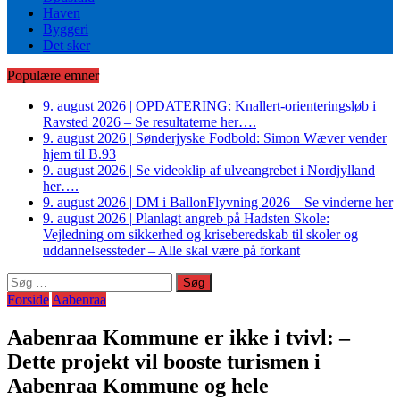
Haven
Byggeri
Det sker
Populære emner
9. august 2026
|
OPDATERING: Knallert-orienteringsløb i
Ravsted 2026 – Se resultaterne her….
9. august 2026
|
Sønderjyske Fodbold: Simon Wæver vender
hjem til B.93
9. august 2026
|
Se videoklip af ulveangrebet i Nordjylland
her….
9. august 2026
|
DM i BallonFlyvning 2026 – Se vinderne her
9. august 2026
|
Planlagt angreb på Hadsten Skole:
Vejledning om sikkerhed og kriseberedskab til skoler og
uddannelsessteder – Alle skal være på forkant
Søg
efter:
Forside
Aabenraa
Aabenraa Kommune er ikke i tvivl: –
Dette projekt vil booste turismen i
Aabenraa Kommune og hele