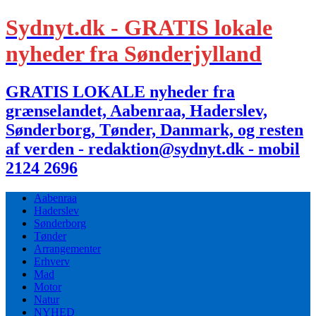
Sydnyt.dk - GRATIS lokale
nyheder fra Sønderjylland
GRATIS LOKALE nyheder fra
grænselandet, Aabenraa, Haderslev,
Sønderborg, Tønder, Danmark, og resten
af verden - redaktion@sydnyt.dk - mobil
2124 2696
Aabenraa
Haderslev
Sønderborg
Tønder
Arrangementer
Erhverv
Mad
Motor
Natur
NYHED