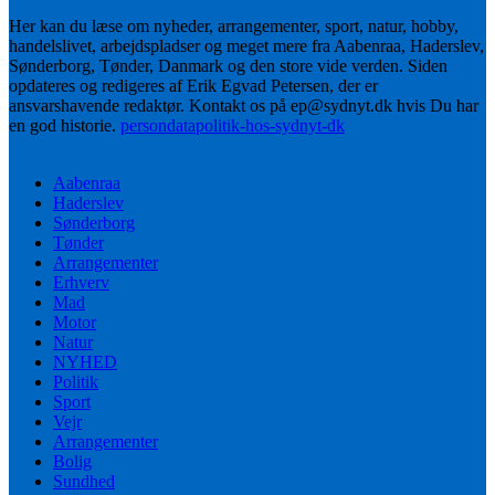
Her kan du læse om nyheder, arrangementer, sport, natur, hobby,
handelslivet, arbejdspladser og meget mere fra Aabenraa, Haderslev,
Sønderborg, Tønder, Danmark og den store vide verden. Siden
opdateres og redigeres af Erik Egvad Petersen, der er
ansvarshavende redaktør. Kontakt os på ep@sydnyt.dk hvis Du har
en god historie.
persondatapolitik-hos-sydnyt-dk
Aabenraa
Haderslev
Sønderborg
Tønder
Arrangementer
Erhverv
Mad
Motor
Natur
NYHED
Politik
Sport
Vejr
Arrangementer
Bolig
Sundhed