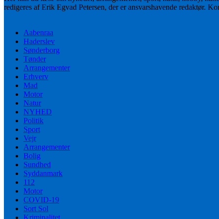
redigeres af Erik Egvad Petersen, der er ansvarshavende redaktør. K
Aabenraa
Haderslev
Sønderborg
Tønder
Arrangementer
Erhverv
Mad
Motor
Natur
NYHED
Politik
Sport
Vejr
Arrangementer
Bolig
Sundhed
Syddanmark
112
Motor
COVID-19
Sort Sol
Kriminalitet