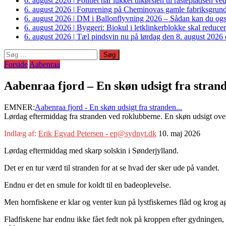
6. august 2026
|
Politiet har lukket tilkørslen til rastepladsen
6. august 2026
|
Forurening på Cheminovas gamle fabriksgrund 
6. august 2026
|
DM i Ballonflyvning 2026 – Sådan kan du også s
6. august 2026
|
Byggeri: Biokul i letklinkerblokke skal reduce
6. august 2026
|
Tæl pindsvin nu på lørdag den 8. august 2026 o
Søg
efter:
Forside
Aabenraa
Aabenraa fjord – En skøn udsigt fra stra
EMNER:
Aabenraa fjord - En skøn udsigt fra stranden...
Lørdag eftermiddag fra stranden ved roklubberne. En skøn udsigt ov
Indlæg af:
Erik Egvad Petersen - ep@sydnyt.dk
10. maj 2026
Lørdag eftermiddag med skarp solskin i Sønderjylland.
Det er en tur værd til stranden for at se hvad der sker ude på vandet.
Endnu er det en smule for koldt til en badeoplevelse.
Men hornfiskene er klar og venter kun på lystfiskernes flåd og krog a
Fladfiskene har endnu ikke fået fedt nok på kroppen efter gydningen, 