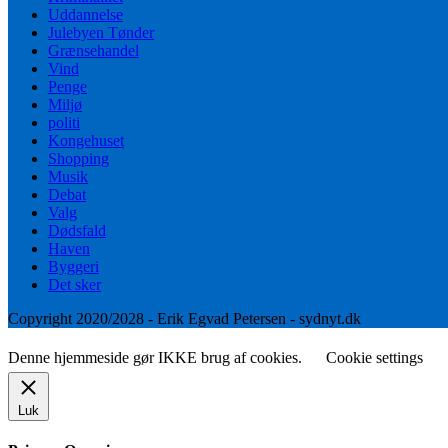
Uddannelse
Julebyen Tønder
Grænsehandel
Vind
Penge
Miljø
politi
Kongehuset
Shopping
Musik
Debat
Valg
Dødsfald
Haven
Byggeri
Det sker
Copyright 2020/2028 - Erik Egvad Petersen - sydnyt.dk
Denne hjemmeside gør IKKE brug af cookies.
Cookie settings
Luk