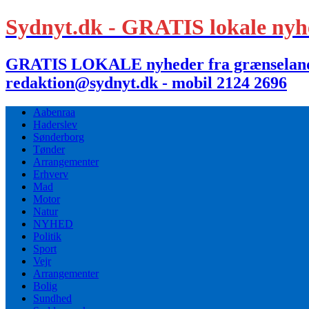
Sydnyt.dk - GRATIS lokale nyh
GRATIS LOKALE nyheder fra grænselandet,
redaktion@sydnyt.dk - mobil 2124 2696
Aabenraa
Haderslev
Sønderborg
Tønder
Arrangementer
Erhverv
Mad
Motor
Natur
NYHED
Politik
Sport
Vejr
Arrangementer
Bolig
Sundhed