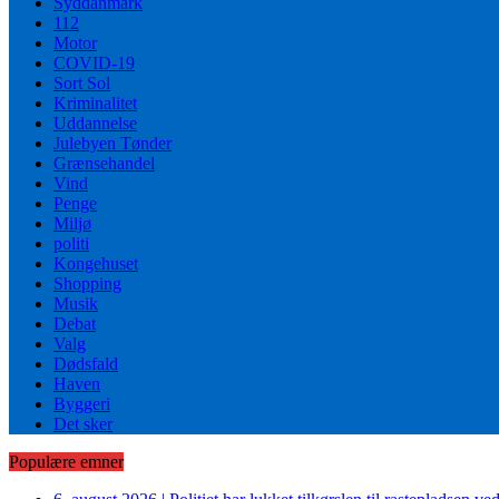
Syddanmark
112
Motor
COVID-19
Sort Sol
Kriminalitet
Uddannelse
Julebyen Tønder
Grænsehandel
Vind
Penge
Miljø
politi
Kongehuset
Shopping
Musik
Debat
Valg
Dødsfald
Haven
Byggeri
Det sker
Populære emner