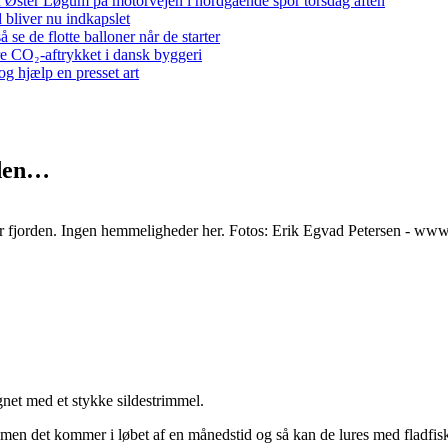
 ved Øster Løgum på motorvejen i nordgående spor torsdag aften
bliver nu indkapslet
e de flotte balloner når de starter
re CO₂-aftrykket i dansk byggeri
g hjælp en presset art
nden…
er fjorden. Ingen hemmeligheder her. Fotos: Erik Egvad Petersen - ww
gnet med et stykke sildestrimmel.
men det kommer i løbet af en månedstid og så kan de lures med fladfisk