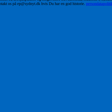
ontakt os på ep@sydnyt.dk hvis Du har en god historie.
persondatapolit