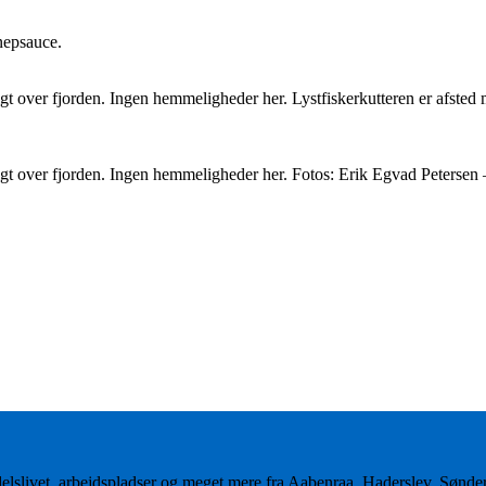
nepsauce.
t over fjorden. Ingen hemmeligheder her. Lystfiskerkutteren er afsted 
igt over fjorden. Ingen hemmeligheder her. Fotos: Erik Egvad Peterse
delslivet, arbejdspladser og meget mere fra Aabenraa, Haderslev, Sønd