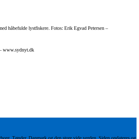
med håbefulde lystfiskere. Fotos: Erik Egvad Petersen –
n – www.sydnyt.dk
erborg, Tønder, Danmark og den store vide verden. Siden opdateres og