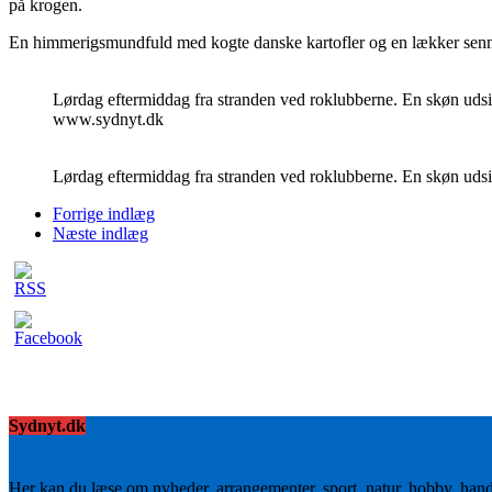
på krogen.
En himmerigsmundfuld med kogte danske kartofler og en lækker sen
Lørdag eftermiddag fra stranden ved roklubberne. En skøn udsig
www.sydnyt.dk
Lørdag eftermiddag fra stranden ved roklubberne. En skøn uds
Forrige indlæg
Næste indlæg
Sydnyt.dk
Her kan du læse om nyheder, arrangementer, sport, natur, hobby, han