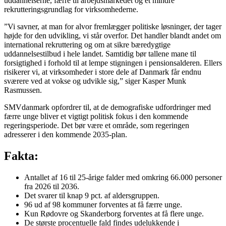
uddannelserne, færre til arbejdsmarkedet og et mindre
rekrutteringsgrundlag for virksomhederne.
”Vi savner, at man for alvor fremlægger politiske løsninger, der tager
højde for den udvikling, vi står overfor. Det handler blandt andet om
international rekruttering og om at sikre bæredygtige
uddannelsestilbud i hele landet. Samtidig bør tallene mane til
forsigtighed i forhold til at lempe stigningen i pensionsalderen. Ellers
risikerer vi, at virksomheder i store dele af Danmark får endnu
sværere ved at vokse og udvikle sig,” siger Kasper Munk
Rasmussen.
SMVdanmark opfordrer til, at de demografiske udfordringer med
færre unge bliver et vigtigt politisk fokus i den kommende
regeringsperiode. Det bør være et område, som regeringen
adresserer i den kommende 2035-plan.
Fakta:
Antallet af 16 til 25-årige falder med omkring 66.000 personer
fra 2026 til 2036.
Det svarer til knap 9 pct. af aldersgruppen.
96 ud af 98 kommuner forventes at få færre unge.
Kun Rødovre og Skanderborg forventes at få flere unge.
De største procentuelle fald findes udelukkende i