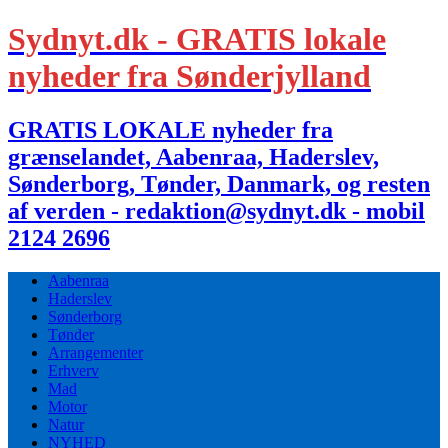
Sydnyt.dk - GRATIS lokale
nyheder fra Sønderjylland
GRATIS LOKALE nyheder fra
grænselandet, Aabenraa, Haderslev,
Sønderborg, Tønder, Danmark, og resten
af verden - redaktion@sydnyt.dk - mobil
2124 2696
Aabenraa
Haderslev
Sønderborg
Tønder
Arrangementer
Erhverv
Mad
Motor
Natur
NYHED