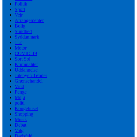
Politik
Sport
Vejr
Arrangementer
Bolig
Sundhed
Syddanmark
112
Motor
COVID-19
Sort Sol
Kriminalitet
Uddannelse
Julebyen Tønder
Grænsehandel
Vind
Penge
Miljø
politi
Kongehuset
Shopping
Musik
Debat
Valg
Dødsfald