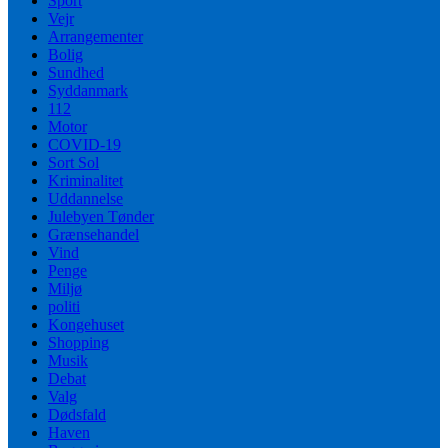
Sport
Vejr
Arrangementer
Bolig
Sundhed
Syddanmark
112
Motor
COVID-19
Sort Sol
Kriminalitet
Uddannelse
Julebyen Tønder
Grænsehandel
Vind
Penge
Miljø
politi
Kongehuset
Shopping
Musik
Debat
Valg
Dødsfald
Haven