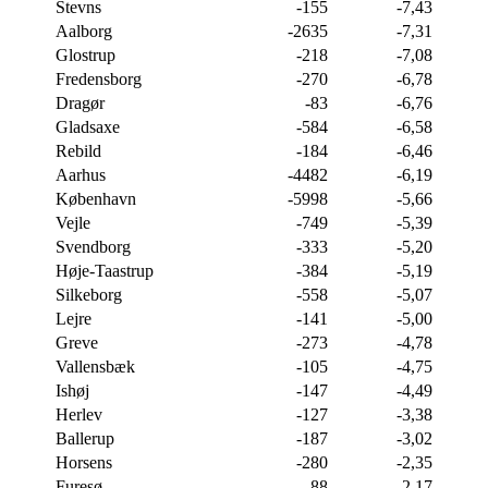
Stevns
-155
-7,43
Aalborg
-2635
-7,31
Glostrup
-218
-7,08
Fredensborg
-270
-6,78
Dragør
-83
-6,76
Gladsaxe
-584
-6,58
Rebild
-184
-6,46
Aarhus
-4482
-6,19
København
-5998
-5,66
Vejle
-749
-5,39
Svendborg
-333
-5,20
Høje-Taastrup
-384
-5,19
Silkeborg
-558
-5,07
Lejre
-141
-5,00
Greve
-273
-4,78
Vallensbæk
-105
-4,75
Ishøj
-147
-4,49
Herlev
-127
-3,38
Ballerup
-187
-3,02
Horsens
-280
-2,35
Furesø
-88
-2,17