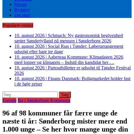
Haven
Byggeri
Det sker
Populære emner
10. august 2026
|
Schmach: Ny gastronomisk begivenhed
sætter Sønderjylland på menuen i Sønderborg 2026
10. august 2026
|
Social Run i Tønder: Løberarrangement
udsolgt efter bare tre dage
10. august 2026
|
Aabenraa Kommune: Klimadagen 2026
med lopper og klimapris – Indstil din kandidat her….
10. august 2026
|
Partoutbilletter er udsolgt til Tønder Festival
2026
10. august 2026
|
Finans Danmark: Boligmarkedet holder fast
i de høje priser
Søg
efter:
Forside
Bo i Sønderborg Kommune
96 af 98 kommuner får færre unge de
næste ti år: Sønderborg mister mere end
1.000 unge – Se her hvor mange unge din