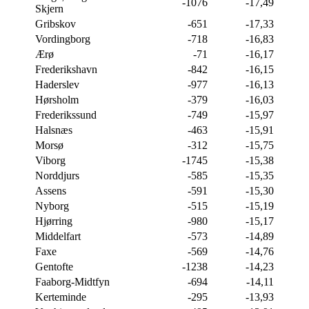
-1076
-17,49
Skjern
Gribskov
-651
-17,33
Vordingborg
-718
-16,83
Ærø
-71
-16,17
Frederikshavn
-842
-16,15
Haderslev
-977
-16,13
Hørsholm
-379
-16,03
Frederikssund
-749
-15,97
Halsnæs
-463
-15,91
Morsø
-312
-15,75
Viborg
-1745
-15,38
Norddjurs
-585
-15,35
Assens
-591
-15,30
Nyborg
-515
-15,19
Hjørring
-980
-15,17
Middelfart
-573
-14,89
Faxe
-569
-14,76
Gentofte
-1238
-14,23
Faaborg-Midtfyn
-694
-14,11
Kerteminde
-295
-13,93