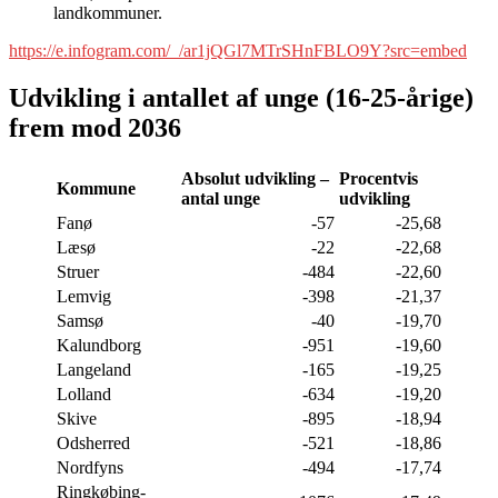
landkommuner.
https://e.infogram.com/_/ar1jQGl7MTrSHnFBLO9Y?src=embed
Udvikling i antallet af unge (16-25-årige)
frem mod 2036
Absolut udvikling –
Procentvis
Kommune
antal unge
udvikling
Fanø
-57
-25,68
Læsø
-22
-22,68
Struer
-484
-22,60
Lemvig
-398
-21,37
Samsø
-40
-19,70
Kalundborg
-951
-19,60
Langeland
-165
-19,25
Lolland
-634
-19,20
Skive
-895
-18,94
Odsherred
-521
-18,86
Nordfyns
-494
-17,74
Ringkøbing-