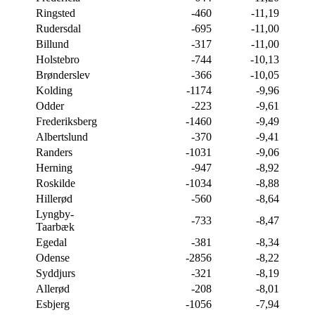
Ringsted
-460
-11,19
Rudersdal
-695
-11,00
Billund
-317
-11,00
Holstebro
-744
-10,13
Brønderslev
-366
-10,05
Kolding
-1174
-9,96
Odder
-223
-9,61
Frederiksberg
-1460
-9,49
Albertslund
-370
-9,41
Randers
-1031
-9,06
Herning
-947
-8,92
Roskilde
-1034
-8,88
Hillerød
-560
-8,64
Lyngby-
-733
-8,47
Taarbæk
Egedal
-381
-8,34
Odense
-2856
-8,22
Syddjurs
-321
-8,19
Allerød
-208
-8,01
Esbjerg
-1056
-7,94