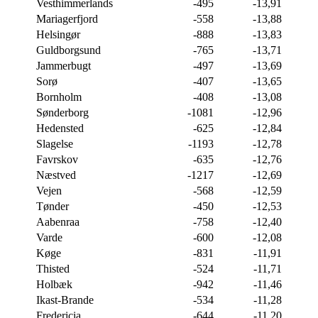
Vesthimmerlands
-495
-13,91
Mariagerfjord
-558
-13,88
Helsingør
-888
-13,83
Guldborgsund
-765
-13,71
Jammerbugt
-497
-13,69
Sorø
-407
-13,65
Bornholm
-408
-13,08
Sønderborg
-1081
-12,96
Hedensted
-625
-12,84
Slagelse
-1193
-12,78
Favrskov
-635
-12,76
Næstved
-1217
-12,69
Vejen
-568
-12,59
Tønder
-450
-12,53
Aabenraa
-758
-12,40
Varde
-600
-12,08
Køge
-831
-11,91
Thisted
-524
-11,71
Holbæk
-942
-11,46
Ikast-Brande
-534
-11,28
Fredericia
-644
-11,20