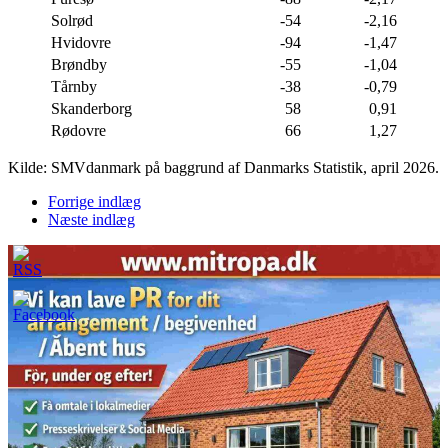
Solrød
-54
-2,16
Hvidovre
-94
-1,47
Brøndby
-55
-1,04
Tårnby
-38
-0,79
Skanderborg
58
0,91
Rødovre
66
1,27
Kilde: SMVdanmark på baggrund af Danmarks Statistik, april 2026.
Forrige indlæg
Næste indlæg