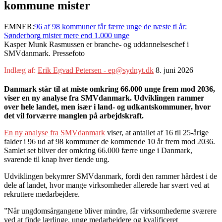
kommune mister
EMNER:
96 af 98 kommuner får færre unge de næste ti år:
Sønderborg mister mere end 1.000 unge
Kasper Munk Rasmussen er branche- og uddannelseschef i
SMVdanmark. Pressefoto
Indlæg af:
Erik Egvad Petersen - ep@sydnyt.dk
8. juni 2026
Danmark står til at miste omkring 66.000 unge frem mod 2036,
viser en ny analyse fra SMVdanmark. Udviklingen rammer
over hele landet, men især i land- og udkantskommuner, hvor
det vil forværre manglen på arbejdskraft.
En ny analyse fra SMVdanmark
viser, at antallet af 16 til 25-årige
falder i 96 ud af 98 kommuner de kommende 10 år frem mod 2036.
Samlet set bliver der omkring 66.000 færre unge i Danmark,
svarende til knap hver tiende ung.
Udviklingen bekymrer SMVdanmark, fordi den rammer hårdest i de
dele af landet, hvor mange virksomheder allerede har svært ved at
rekruttere medarbejdere.
”Når ungdomsårgangene bliver mindre, får virksomhederne sværere
ved at finde lærlinge, unge medarbejdere og kvalificeret