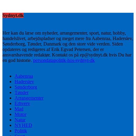
Sydnyt.dk
Her kan du læse om nyheder, arrangementer, sport, natur, hobby,
handelslivet, arbejdspladser og meget mere fra Aabenraa, Haderslev,
Sønderborg, Tønder, Danmark og den store vide verden. Siden
opdateres og redigeres af Erik Egvad Petersen, der er
ansvarshavende redaktør. Kontakt os på ep@sydnyt.dk hvis Du har
en god historie.
persondatapolitik-hos-sydnyt-dk
Aabenraa
Haderslev
Sønderborg
Tønder
Arrangementer
Erhverv
Mad
Motor
Natur
NYHED
Politik