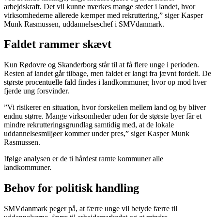
arbejdskraft. Det vil kunne mærkes mange steder i landet, hvor
virksomhederne allerede kæmper med rekruttering,” siger Kasper
Munk Rasmussen, uddannelseschef i SMVdanmark.
Faldet rammer skævt
Kun Rødovre og Skanderborg står til at få flere unge i perioden.
Resten af landet går tilbage, men faldet er langt fra jævnt fordelt. De
største procentuelle fald findes i landkommuner, hvor op mod hver
fjerde ung forsvinder.
”Vi risikerer en situation, hvor forskellen mellem land og by bliver
endnu større. Mange virksomheder uden for de største byer får et
mindre rekrutteringsgrundlag samtidig med, at de lokale
uddannelsesmiljøer kommer under pres,” siger Kasper Munk
Rasmussen.
Ifølge analysen er de ti hårdest ramte kommuner alle
landkommuner.
Behov for politisk handling
SMVdanmark peger på, at færre unge vil betyde færre til