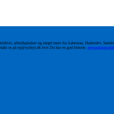
delslivet, arbejdspladser og meget mere fra Aabenraa, Haderslev, Sønd
ontakt os på ep@sydnyt.dk hvis Du har en god historie.
persondatapolit