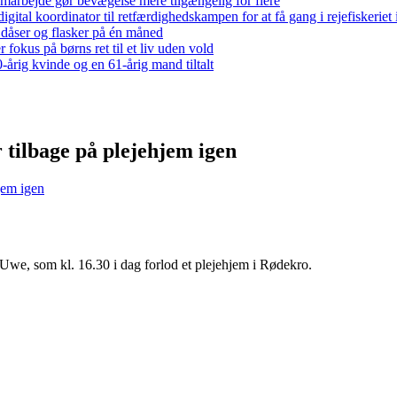
arbejde gør bevægelse mere tilgængelig for flere
gital koordinator til retfærdighedskampen for at få gang i rejefiskerie
 dåser og flasker på én måned
 fokus på børns ret til et liv uden vold
-årig kvinde og en 61-årig mand tiltalt
r tilbage på plejehjem igen
hjem igen
 Uwe, som kl. 16.30 i dag forlod et plejehjem i Rødekro.