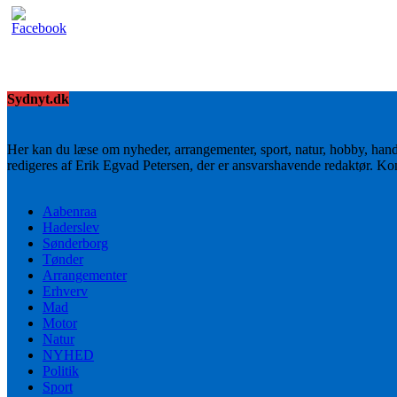
Sydnyt.dk
Her kan du læse om nyheder, arrangementer, sport, natur, hobby, han
redigeres af Erik Egvad Petersen, der er ansvarshavende redaktør. K
Aabenraa
Haderslev
Sønderborg
Tønder
Arrangementer
Erhverv
Mad
Motor
Natur
NYHED
Politik
Sport