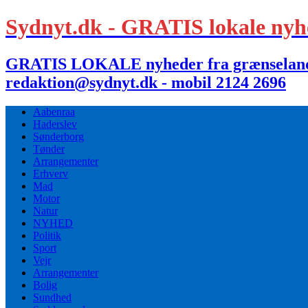
Sydnyt.dk - GRATIS lokale nyh
GRATIS LOKALE nyheder fra grænselandet,
redaktion@sydnyt.dk - mobil 2124 2696
Aabenraa
Haderslev
Sønderborg
Tønder
Arrangementer
Erhverv
Mad
Motor
Natur
NYHED
Politik
Sport
Vejr
Arrangementer
Bolig
Sundhed