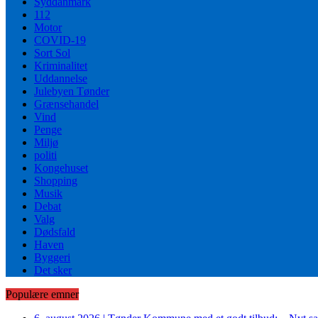
Syddanmark
112
Motor
COVID-19
Sort Sol
Kriminalitet
Uddannelse
Julebyen Tønder
Grænsehandel
Vind
Penge
Miljø
politi
Kongehuset
Shopping
Musik
Debat
Valg
Dødsfald
Haven
Byggeri
Det sker
Populære emner