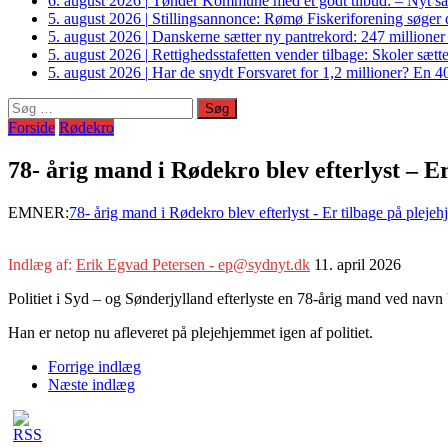
6. august 2026
|
Tønder Kommune med et godt tilbud: – Nyt sam
5. august 2026
|
Stillingsannonce: Rømø Fiskeriforening søger di
5. august 2026
|
Danskerne sætter ny pantrekord: 247 millioner
5. august 2026
|
Rettighedsstafetten vender tilbage: Skoler sætter
5. august 2026
|
Har de snydt Forsvaret for 1,2 millioner? En 40
Søg
efter:
Forside
Rødekro
78- årig mand i Rødekro blev efterlyst – E
EMNER:
78- årig mand i Rødekro blev efterlyst - Er tilbage på pleje
Indlæg af:
Erik Egvad Petersen - ep@sydnyt.dk
11. april 2026
Politiet i Syd – og Sønderjylland efterlyste en 78-årig mand ved navn
Han er netop nu afleveret på plejehjemmet igen af politiet.
Forrige indlæg
Næste indlæg