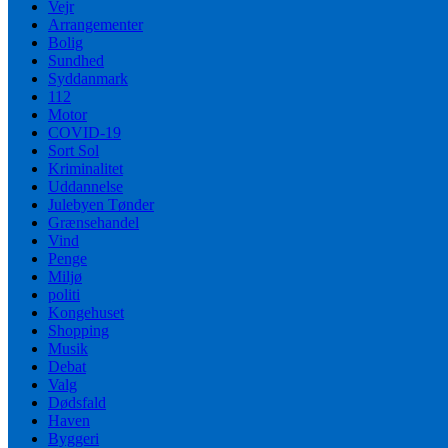
Vejr
Arrangementer
Bolig
Sundhed
Syddanmark
112
Motor
COVID-19
Sort Sol
Kriminalitet
Uddannelse
Julebyen Tønder
Grænsehandel
Vind
Penge
Miljø
politi
Kongehuset
Shopping
Musik
Debat
Valg
Dødsfald
Haven
Byggeri