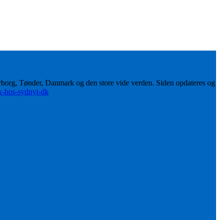
erborg, Tønder, Danmark og den store vide verden. Siden opdateres og
ik-hos-sydnyt-dk