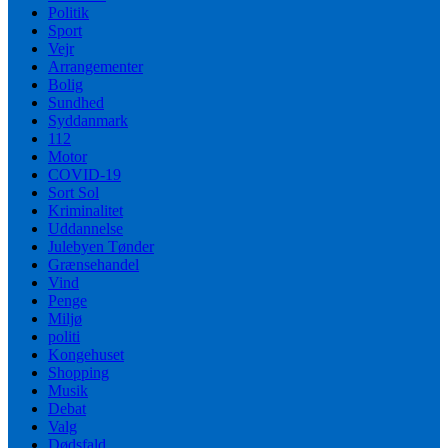
Politik
Sport
Vejr
Arrangementer
Bolig
Sundhed
Syddanmark
112
Motor
COVID-19
Sort Sol
Kriminalitet
Uddannelse
Julebyen Tønder
Grænsehandel
Vind
Penge
Miljø
politi
Kongehuset
Shopping
Musik
Debat
Valg
Dødsfald