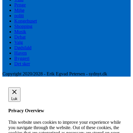
Penge
Miljø
politi
Kongehuset
Shopping
Musik
Debat
Valg
Dødsfald
Haven
Byggeri
Det sker
Copyright 2020/2028 - Erik Egvad Petersen - sydnyt.dk
Luk
Privacy Overview
This website uses cookies to improve your experience while
you navigate through the website. Out of these cookies, the
cookies that are categorized as necessary are stored on your