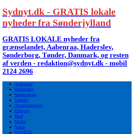
Sydnyt.dk - GRATIS lokale
nyheder fra Sønderjylland
GRATIS LOKALE nyheder fra
grænselandet, Aabenraa, Haderslev,
Sønderborg, Tønder, Danmark, og resten
af verden - redaktion@sydnyt.dk - mobil
2124 2696
Aabenraa
Haderslev
Sønderborg
Tønder
Arrangementer
Erhverv
Mad
Motor
Natur
NYHED