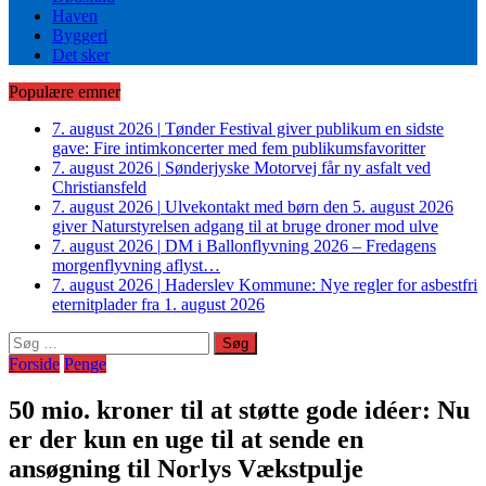
Haven
Byggeri
Det sker
Populære emner
7. august 2026
|
Tønder Festival giver publikum en sidste
gave: Fire intimkoncerter med fem publikumsfavoritter
7. august 2026
|
Sønderjyske Motorvej får ny asfalt ved
Christiansfeld
7. august 2026
|
Ulvekontakt med børn den 5. august 2026
giver Naturstyrelsen adgang til at bruge droner mod ulve
7. august 2026
|
DM i Ballonflyvning 2026 – Fredagens
morgenflyvning aflyst…
7. august 2026
|
Haderslev Kommune: Nye regler for asbestfri
eternitplader fra 1. august 2026
Søg
efter:
Forside
Penge
50 mio. kroner til at støtte gode idéer: Nu
er der kun en uge til at sende en
ansøgning til Norlys Vækstpulje