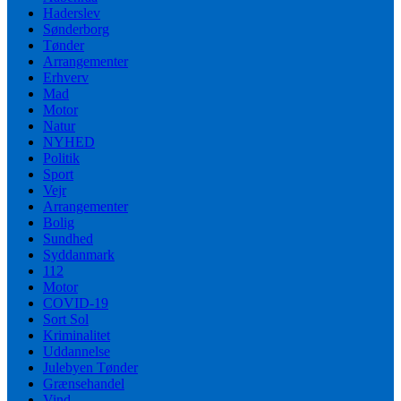
Haderslev
Sønderborg
Tønder
Arrangementer
Erhverv
Mad
Motor
Natur
NYHED
Politik
Sport
Vejr
Arrangementer
Bolig
Sundhed
Syddanmark
112
Motor
COVID-19
Sort Sol
Kriminalitet
Uddannelse
Julebyen Tønder
Grænsehandel
Vind