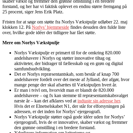
skaber vækst og fremmer den grønne omstilling i en bredere
forstand, og her har vi faktisk oplevet en endnu større fremgang på
25 procent, siger Jens Erik Platz.
Fristen for at søge om støtte fra Norlys Vækstpulje udløber 22. maj
klokken 12. På
Norlys’ hjemmeside
findes desuden den fulde liste
over, hvilke gode idéer der tidligere har fået støtte.
Mere om Norlys Vækstpulje
Norlys Vækstpulje er primært til for de omkring 820.000
andelshavere i Norlys og støtter innovative tiltag og
aktiviteter, der bidrager til fællesskab og en grøn og digital
samfundsudvikling.
Det er Norlys repræsentantskab, som består af knap 700
andelshavere fordelt over det meste af Jylland, der afgør, hvor
mange penge der skal afsættes til Vækstpuljen hvert år.
Er man i tvivl om, hvorvidt man er blandt de 820.000
andelshavere – og fx kan stemme til repræsentantskabsvalget
næste år – kan det afklares ved at
indtaste sin adresse her
.
Hvis det er Elnetselskabet N1, der står for elforsyningen på
adressen, er det inden for Norlys’ ejergeografi.
Norlys Vækstpulje støtter også gode idéer uden for Norlys’
ejergeografi, hvis de er innovative, skaber vækst og fremmer
den grønne omstilling i en bredere forstand.
Yderligere information om kriterierne og