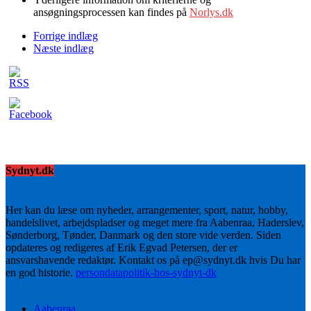
ansøgningsprocessen kan findes på
Norlys.dk
Forrige indlæg
Næste indlæg
Sydnyt.dk
Her kan du læse om nyheder, arrangementer, sport, natur, hobby,
handelslivet, arbejdspladser og meget mere fra Aabenraa, Haderslev,
Sønderborg, Tønder, Danmark og den store vide verden. Siden
opdateres og redigeres af Erik Egvad Petersen, der er
ansvarshavende redaktør. Kontakt os på ep@sydnyt.dk hvis Du har
en god historie.
persondatapolitik-hos-sydnyt-dk
Aabenraa