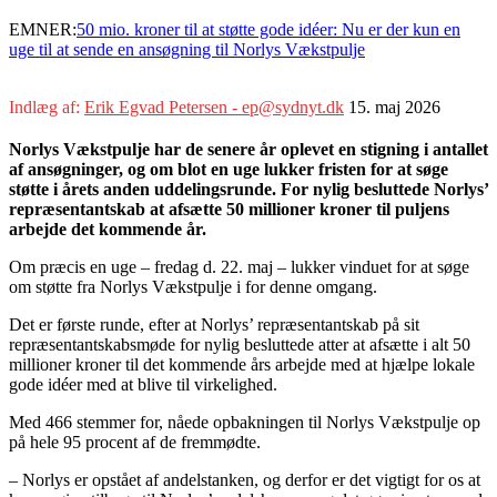
EMNER:
50 mio. kroner til at støtte gode idéer: Nu er der kun en
uge til at sende en ansøgning til Norlys Vækstpulje
Indlæg af:
Erik Egvad Petersen - ep@sydnyt.dk
15. maj 2026
Norlys Vækstpulje har de senere år oplevet en stigning i antallet
af ansøgninger, og om blot en uge lukker fristen for at søge
støtte i årets anden uddelingsrunde. For nylig besluttede Norlys’
repræsentantskab at afsætte 50 millioner kroner til puljens
arbejde det kommende år.
Om præcis en uge – fredag d. 22. maj – lukker vinduet for at søge
om støtte fra Norlys Vækstpulje i for denne omgang.
Det er første runde, efter at Norlys’ repræsentantskab på sit
repræsentantskabsmøde for nylig besluttede atter at afsætte i alt 50
millioner kroner til det kommende års arbejde med at hjælpe lokale
gode idéer med at blive til virkelighed.
Med 466 stemmer for, nåede opbakningen til Norlys Vækstpulje op
på hele 95 procent af de fremmødte.
– Norlys er opstået af andelstanken, og derfor er det vigtigt for os at