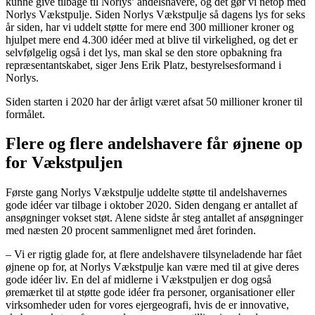
kunne give tilbage til Norlys’ andelshavere, og det gør vi netop med
Norlys Vækstpulje. Siden Norlys Vækstpulje så dagens lys for seks
år siden, har vi uddelt støtte for mere end 300 millioner kroner og
hjulpet mere end 4.300 idéer med at blive til virkelighed, og det er
selvfølgelig også i det lys, man skal se den store opbakning fra
repræsentantskabet, siger Jens Erik Platz, bestyrelsesformand i
Norlys.
Siden starten i 2020 har der årligt været afsat 50 millioner kroner til
formålet.
Flere og flere andelshavere får øjnene op
for Vækstpuljen
Første gang Norlys Vækstpulje uddelte støtte til andelshavernes
gode idéer var tilbage i oktober 2020. Siden dengang er antallet af
ansøgninger vokset støt. Alene sidste år steg antallet af ansøgninger
med næsten 20 procent sammenlignet med året forinden.
– Vi er rigtig glade for, at flere andelshavere tilsyneladende har fået
øjnene op for, at Norlys Vækstpulje kan være med til at give deres
gode idéer liv. En del af midlerne i Vækstpuljen er dog også
øremærket til at støtte gode idéer fra personer, organisationer eller
virksomheder uden for vores ejergeografi, hvis de er innovative,