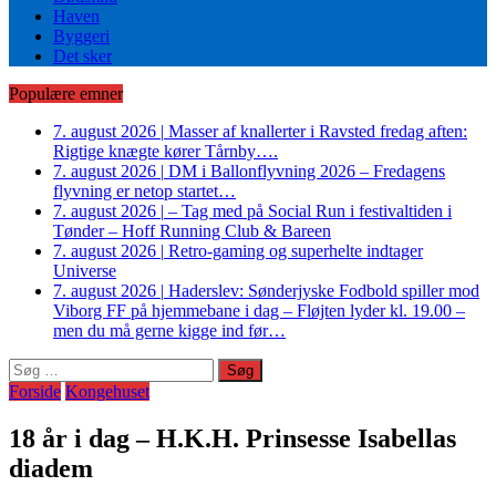
Haven
Byggeri
Det sker
Populære emner
7. august 2026
|
Masser af knallerter i Ravsted fredag aften:
Rigtige knægte kører Tårnby….
7. august 2026
|
DM i Ballonflyvning 2026 – Fredagens
flyvning er netop startet…
7. august 2026
|
– Tag med på Social Run i festivaltiden i
Tønder – Hoff Running Club & Bareen
7. august 2026
|
Retro-gaming og superhelte indtager
Universe
7. august 2026
|
Haderslev: Sønderjyske Fodbold spiller mod
Viborg FF på hjemmebane i dag – Fløjten lyder kl. 19.00 –
men du må gerne kigge ind før…
Søg
efter:
Forside
Kongehuset
18 år i dag – H.K.H. Prinsesse Isabellas
diadem