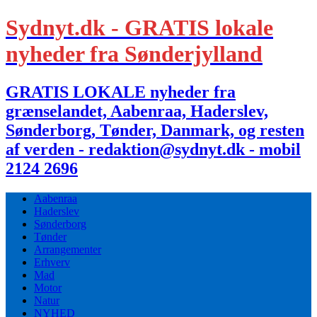
Sydnyt.dk - GRATIS lokale
nyheder fra Sønderjylland
GRATIS LOKALE nyheder fra
grænselandet, Aabenraa, Haderslev,
Sønderborg, Tønder, Danmark, og resten
af verden - redaktion@sydnyt.dk - mobil
2124 2696
Aabenraa
Haderslev
Sønderborg
Tønder
Arrangementer
Erhverv
Mad
Motor
Natur
NYHED