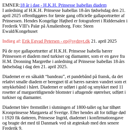
EMNER:
18 år i dag - H.K.H. Prinsesse Isabellas diadem
I anledning af H.K.H. Prinsesse Isabellas 18-års fødselsdag den 21.
april 2025 offentliggøres for første gang officielle gallaportrætter af
Prinsessen. Hendes Kongelige Højhed er fotograferet i Riddersalen i
Frederik VIII’s Palæ på Amalienborg. Foto: Steen
Ewald/Kongehuset
Indlæg af:
Erik Egvad Petersen - ep@sydnyt.dk
21. april 2025
På de nye gallaportrætter af H.K.H. Prinsesse Isabella bærer
Prinsessen et diadem med turkiser og diamanter, som er en gave fra
H.M. Dronning Margrethe i anledning af Prinsesse Isabellas 18-års
fødselsdag i dag den 21. april 2025.
Diademet er en såkaldt “bandeau”, et pandebånd på fransk, da det
relativt smalle diadem er beregnet til at bæres næsten vandret som et
smykkebånd i håret. Diademet er udført i guld og smykket med 11
rosetter af margueritlignende blomster i aftagende størrelser, udført i
turkiser og diamanter.
Diademet blev fremstillet i slutningen af 1800-tallet og har tilhørt
Kronprinsesse Margareta af Sverige. Efter hendes alt for tidlige død
i 1920 fik datteren, Prinsesse Ingrid, diademet i konfirmationsgave
og bragte det med til Danmark ved sit ægteskab med den senere
Frederik 9.