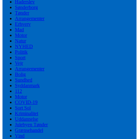
Haderslev
Sønderborg
Tønder
Arrangementer
Erhverv
Mad
Motor
Natur
NYHED
Politik
Sport
Vejr
Arrangementer
Bolig
Sundhed
Syddanmark
112
Motor
COVID-19
Sort Sol
Kriminalitet
Uddannelse
Julebyen Tønder
Grænsehandel
Vind