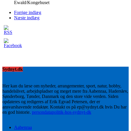
Ewald/Kongehuset
Forrige indlæg
Næste indlæg
Sydnyt.dk
Her kan du læse om nyheder, arrangementer, sport, natur, hobby,
handelslivet, arbejdspladser og meget mere fra Aabenraa, Haderslev,
Sønderborg, Tønder, Danmark og den store vide verden. Siden
opdateres og redigeres af Erik Egvad Petersen, der er
ansvarshavende redaktør. Kontakt os på ep@sydnyt.dk hvis Du har
en god historie.
persondatapolitik-hos-sydnyt-dk
Aabenraa