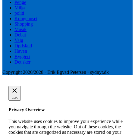
Penge
Miljø
politi
Kongehuset
Shopping
Musik
Debat
Valg
Dødsfald
Haven
Byggeri
Det sker
Copyright 2020/2028 - Erik Egvad Petersen - sydnyt.dk
Luk
Privacy Overview
This website uses cookies to improve your experience while
you navigate through the website. Out of these cookies, the
cookies that are categorized as necessary are stored on your