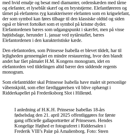
med hvid emalje og besat med diamanter, ordenskæden med tårne
og elefanter, et lyseblåt skærf og en bryststjerne. Elefantføreren og
tårnet på elefantens ryg karakteriserer elefanten som en krigselefant,
der som symbol kan føres tilbage til den klassiske oldtid og siden
også er blevet fortolket som et symbol på kristne dyder.
Elefantordenen bæres som udgangspunkt i skærfet, men på visse
højtidsdage, herunder 1. januar ved nytårstaflet, bæres
Elefantordenen i den karakteristiske kæde.
Den elefantorden, som Prinsesse Isabella er blevet tildelt, har til
lejligheden gennemgået en mindre restaurering, hvor den blandt
andet har fået påmalet H.M. Kongens monogram, idet en
elefantorden ved tildelingen altid bærer den siddende regents
monogram.
Som elefantridder skal Prinsesse Isabella have malet sit personlige
våbenskjold, som efter færdiggørelsen vil blive ophængt i
Ridderkapellet på Frederiksborg Slot i Hillerød.
I anledning af H.K.H. Prinsesse Isabellas 18-års
fødselsdag den 21. april 2025 offentliggøres for første
gang officielle gallaportrætter af Prinsessen. Hendes
Kongelige Højhed er fotograferet i Riddersalen i
Frederik VIII’s Palæ på Amalienborg. Foto: Steen