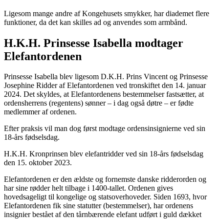
Ligesom mange andre af Kongehusets smykker, har diademet flere
funktioner, da det kan skilles ad og anvendes som armbånd.
H.K.H. Prinsesse Isabella modtager
Elefantordenen
Prinsesse Isabella blev ligesom D.K.H. Prins Vincent og Prinsesse
Josephine Ridder af Elefantordenen ved tronskiftet den 14. januar
2024. Det skyldes, at Elefantordenens bestemmelser fastsætter, at
ordensherrens (regentens) sønner – i dag også døtre – er fødte
medlemmer af ordenen.
Efter praksis vil man dog først modtage ordensinsignierne ved sin
18-års fødselsdag.
H.K.H. Kronprinsen blev elefantridder ved sin 18-års fødselsdag
den 15. oktober 2023.
Elefantordenen er den ældste og fornemste danske ridderorden og
har sine rødder helt tilbage i 1400-tallet. Ordenen gives
hovedsageligt til kongelige og statsoverhoveder. Siden 1693, hvor
Elefantordenen fik sine statutter (bestemmelser), har ordenens
insignier bestået af den tårnbærende elefant udført i guld dækket