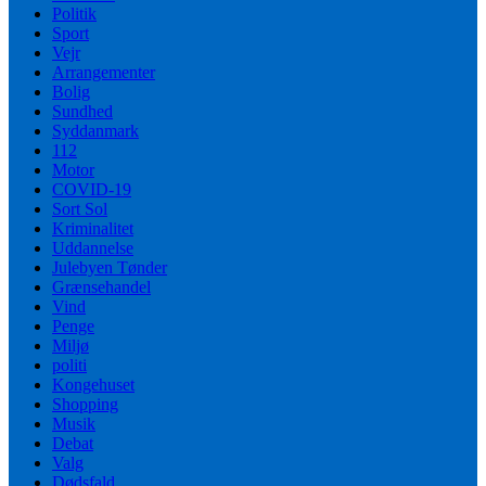
Politik
Sport
Vejr
Arrangementer
Bolig
Sundhed
Syddanmark
112
Motor
COVID-19
Sort Sol
Kriminalitet
Uddannelse
Julebyen Tønder
Grænsehandel
Vind
Penge
Miljø
politi
Kongehuset
Shopping
Musik
Debat
Valg
Dødsfald