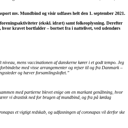
nsport mv. Mundbind og visir udfases helt den 1. september 2021.
 foreningsaktiviteter (ekskl. idræt) samt folkeoplysning. Derefter
hvor kravet bortfalder – bortset fra i nattelivet, ved udendørs
lt niveau, mens vaccinationen af danskerne kører i et godt tempo. Jeg
mt i forbindelse med visse arrangementer og rejser til og fra Danmark –
ingssteder og hæver forsamlingsloftet.”
i nu sammen med partierne blevet enige om en markant genåbning, hvor
kærer vi drastisk ned for brugen af mundbind, og fra på lørdag
ronapas et vigtigt redskab, og udfasningen af coronapas vil derfor ske