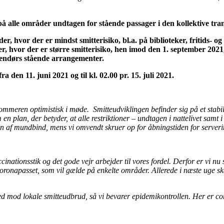
å alle områder undtagen for stående passager i den kollektive tra
, hvor der er mindst smitterisiko, bl.a. på biblioteker, fritids- og
, hvor der er større smitterisiko, hen imod den 1. september 2021, 
dendørs stående arrangementer.
 den 11. juni 2021 og til kl. 02.00 pr. 15. juli 2021.
 sommeren optimistisk i møde. Smitteudviklingen befinder sig på et stabi
 om en plan, der betyder, at alle restriktioner – undtagen i nattelivet sa
gen af mundbind, mens vi omvendt skruer op for åbningstiden for server
ccinationsstik og det gode vejr arbejder til vores fordel. Derfor er v
coronapasset, som vil gælde på enkelte områder. Allerede i næste uge s
 ned mod lokale smitteudbrud, så vi bevarer epidemikontrollen. Her er co