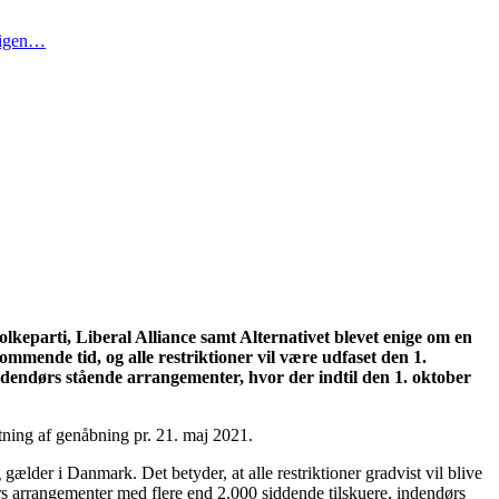
t igen…
keparti, Liberal Alliance samt Alternativet blevet enige om en
mmende tid, og alle restriktioner vil være udfaset den 1.
ndendørs stående arrangementer, hvor der indtil den 1. oktober
ning af genåbning pr. 21. maj 2021.
gælder i Danmark. Det betyder, at alle restriktioner gradvist vil blive
rs arrangementer med flere end 2.000 siddende tilskuere, indendørs