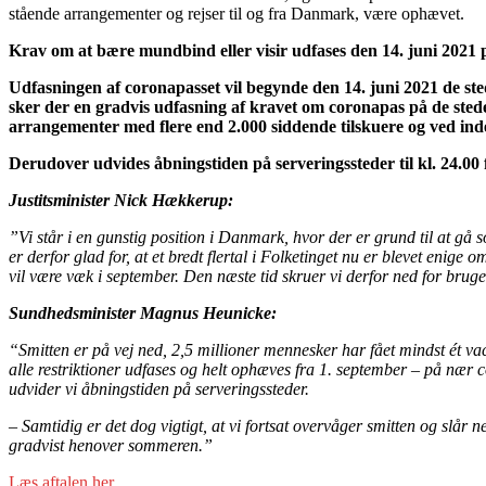
stående arrangementer og rejser til og fra Danmark, være ophævet.
Krav om at bære mundbind eller visir udfases den 14. juni 2021 p
Udfasningen af coronapasset vil begynde den 14. juni 2021 de steder
sker der en gradvis udfasning af kravet om coronapas på de steder
arrangementer med flere end 2.000 siddende tilskuere og ved in
Derudover udvides åbningstiden på serveringssteder til kl. 24.00 fra
Justitsminister Nick Hækkerup:
”Vi står i en gunstig position i Danmark, hvor der er grund til at gå
er derfor glad for, at et bredt flertal i Folketinget nu er blevet enige
vil være væk i september. Den næste tid skruer vi derfor ned for bru
Sundhedsminister Magnus Heunicke:
“Smitten er på vej ned, 2,5 millioner mennesker har fået mindst ét va
alle restriktioner udfases og helt ophæves fra 1. september – på nær 
udvider vi åbningstiden på serveringssteder.
–
Samtidig er det dog vigtigt, at vi fortsat overvåger smitten og slår
gradvist henover sommeren.”
Læs aftalen her