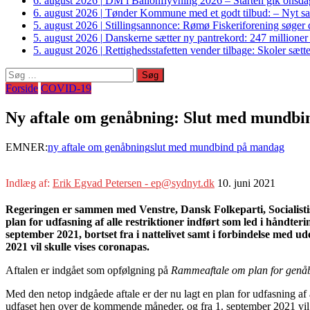
6. august 2026
|
DM i Ballonflyvning 2026 – Starten gik onsdag
6. august 2026
|
Tønder Kommune med et godt tilbud: – Nyt sam
5. august 2026
|
Stillingsannonce: Rømø Fiskeriforening søger di
5. august 2026
|
Danskerne sætter ny pantrekord: 247 millioner
5. august 2026
|
Rettighedsstafetten vender tilbage: Skoler sætter
Søg
efter:
Forside
COVID-19
Ny aftale om genåbning: Slut med mundbi
EMNER:
ny aftale om genåbning
slut med mundbind på mandag
Indlæg af:
Erik Egvad Petersen - ep@sydnyt.dk
10. juni 2021
Regeringen er sammen med Venstre, Dansk Folkeparti, Socialistisk
plan for udfasning af alle restriktioner indført som led i håndte
september 2021, bortset fra i nattelivet samt i forbindelse med 
2021 vil skulle vises coronapas.
Aftalen er indgået som opfølgning på
Rammeaftale om plan for gen
Med den netop indgåede aftale er der nu lagt en plan for udfasning af a
udfaset hen over de kommende måneder, og fra 1. september 2021 vil al