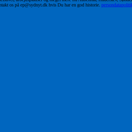
ontakt os på ep@sydnyt.dk hvis Du har en god historie.
persondatapolit