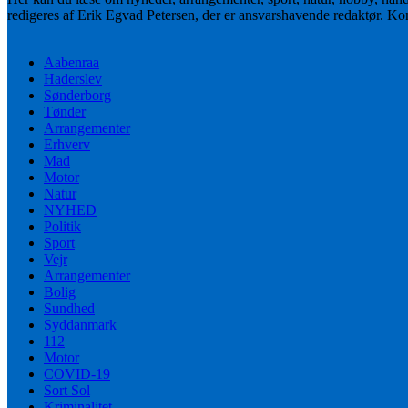
redigeres af Erik Egvad Petersen, der er ansvarshavende redaktør. K
Aabenraa
Haderslev
Sønderborg
Tønder
Arrangementer
Erhverv
Mad
Motor
Natur
NYHED
Politik
Sport
Vejr
Arrangementer
Bolig
Sundhed
Syddanmark
112
Motor
COVID-19
Sort Sol
Kriminalitet