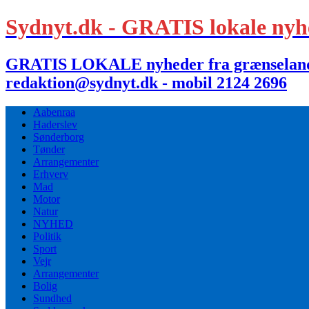
Sydnyt.dk - GRATIS lokale nyh
GRATIS LOKALE nyheder fra grænselandet,
redaktion@sydnyt.dk - mobil 2124 2696
Aabenraa
Haderslev
Sønderborg
Tønder
Arrangementer
Erhverv
Mad
Motor
Natur
NYHED
Politik
Sport
Vejr
Arrangementer
Bolig
Sundhed