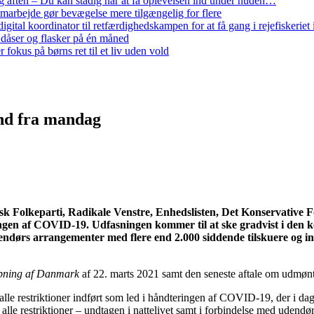
 aften – Du kan stadig når at få oplevelsen ind under huden…
arbejde gør bevægelse mere tilgængelig for flere
gital koordinator til retfærdighedskampen for at få gang i rejefiskerie
 dåser og flasker på én måned
 fokus på børns ret til et liv uden vold
nd fra mandag
 Folkeparti, Radikale Venstre, Enhedslisten, Det Konservative Fol
ringen af COVID-19. Udfasningen kommer til at ske gradvist i den ko
udendørs arrangementer med flere end 2.000 siddende tilskuere og i
åbning af Danmark
af 22. marts 2021 samt den seneste aftale om udmønt
lle restriktioner indført som led i håndteringen af COVID-19, der i dag 
le restriktioner – undtagen i nattelivet samt i forbindelse med udendø