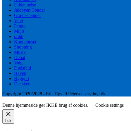
Uddannelse
Julebyen Tønder
Grænsehandel
Vind
Penge
Miljø
politi
Kongehuset
Shopping
Musik
Debat
Valg
Dødsfald
Haven
Byggeri
Det sker
Copyright 2020/2028 - Erik Egvad Petersen - sydnyt.dk
Denne hjemmeside gør IKKE brug af cookies.
Cookie settings
Luk