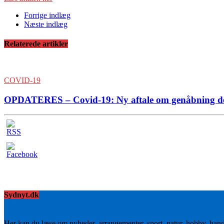
Forrige indlæg
Næste indlæg
Relaterede artikler
COVID-19
OPDATERES – Covid-19: Ny aftale om genåbning den
Sydnyt.dk
Her kan du læse om nyheder, arrangementer, sport, natur, hobby, han