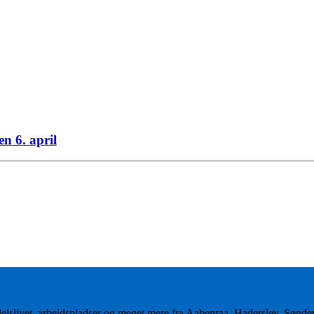
 6. april
delslivet, arbejdspladser og meget mere fra Aabenraa, Haderslev, Sønd