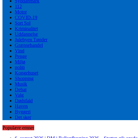
Syddanmark
112
Motor
COVID-19
Sort Sol
Kriminalitet
Uddannelse
Julebyen Tønder
Grænsehandel
Vind
Penge
Miljø
politi
Kongehuset
Shopping
Musik
Debat
Valg
Dødsfald
Haven
Byggeri
Det sker
Populære emner