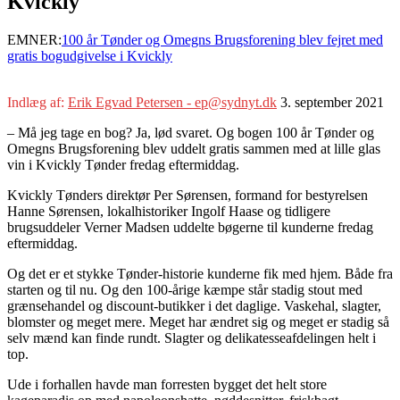
Kvickly
EMNER:
100 år Tønder og Omegns Brugsforening blev fejret med
gratis bogudgivelse i Kvickly
Indlæg af:
Erik Egvad Petersen - ep@sydnyt.dk
3. september 2021
–
Må jeg tage en bog? Ja, lød svaret. Og bogen 100 år Tønder og
Omegns Brugsforening blev uddelt gratis sammen med at lille glas
vin i Kvickly Tønder fredag eftermiddag.
Kvickly Tønders direktør Per Sørensen, formand for bestyrelsen
Hanne Sørensen, lokalhistoriker Ingolf Haase og tidligere
brugsuddeler Verner Madsen uddelte bøgerne til kunderne fredag
eftermiddag.
Og det er et stykke Tønder-historie kunderne fik med hjem. Både fra
starten og til nu. Og den 100-årige kæmpe står stadig stout med
grænsehandel og discount-butikker i det daglige. Vaskehal, slagter,
blomster og meget mere. Meget har ændret sig og meget er stadig så
selv mænd kan finde rundt. Slagter og delikatesseafdelingen helt i
top.
Ude i forhallen havde man forresten bygget det helt store