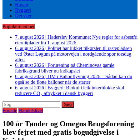
Haven
Byggeri
Det sker
Populære emner
7. august 2026
|
Haderslev Kommune: Nye regler for asbestfri
eternitplader fra 1. august 2026
6. august 2026
|
Politiet har lukket tilkørslen til rastepladsen
ved Øster Løgum på motorvejen i nordgående spor torsdag
aften
6. august 2026
|
Forurening på Cheminovas gamle
fabriksgrund bliver nu indkapslet
6. august 2026
|
DM i Ballonflyvning 2026 – Sådan kan du
også se de flotte balloner når de starter
6. august 2026
|
Byggeri: Biokul i letklinkerblokke skal
reducere CO₂-aftrykket i dansk byggeri
Søg
efter:
Forside
Handelslivet
100 år Tønder og Omegns Brugsforening
blev fejret med gratis bogudgivelse i