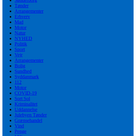
Sønderborg
Tønder
Arrangementer
Erhverv
Mad
Motor
Natur
NYHED
Politik
Sport
Vejr
Arrangementer
Bolig
Sundhed
Syddanmark
112
Motor
COVID-19
Sort Sol
Kriminalitet
Uddannelse
Julebyen Tønder
Grænsehandel
Vind
Penge