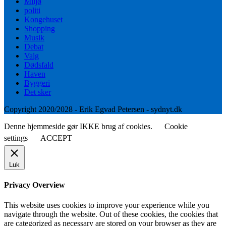
Miljø
politi
Kongehuset
Shopping
Musik
Debat
Valg
Dødsfald
Haven
Byggeri
Det sker
Copyright 2020/2028 - Erik Egvad Petersen - sydnyt.dk
Denne hjemmeside gør IKKE brug af cookies.
Cookie
settings
ACCEPT
Luk
Privacy Overview
This website uses cookies to improve your experience while you
navigate through the website. Out of these cookies, the cookies that
are categorized as necessary are stored on your browser as they are