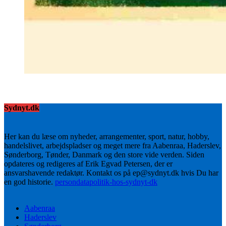
Sydnyt.dk
Her kan du læse om nyheder, arrangementer, sport, natur, hobby,
handelslivet, arbejdspladser og meget mere fra Aabenraa, Haderslev,
Sønderborg, Tønder, Danmark og den store vide verden. Siden
opdateres og redigeres af Erik Egvad Petersen, der er
ansvarshavende redaktør. Kontakt os på ep@sydnyt.dk hvis Du har
en god historie.
persondatapolitik-hos-sydnyt-dk
Aabenraa
Haderslev