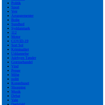
Politik
Sport
Vejr
Arrangementer
Bolig
Sundhed
Syddanmark
112
Motor
COVID-19
Sort Sol
Kriminalitet
Uddannelse
Julebyen Tønder
Grænsehandel
Vind
Penge
Miljø
politi
Kongehuset
Shopping
Musik
Debat
Valg
Dødsfald