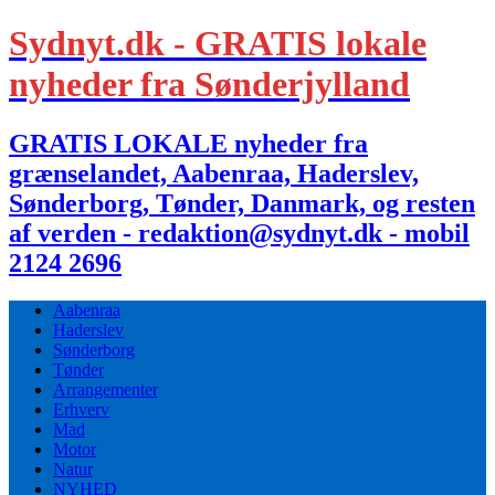
Sydnyt.dk - GRATIS lokale
nyheder fra Sønderjylland
GRATIS LOKALE nyheder fra
grænselandet, Aabenraa, Haderslev,
Sønderborg, Tønder, Danmark, og resten
af verden - redaktion@sydnyt.dk - mobil
2124 2696
Aabenraa
Haderslev
Sønderborg
Tønder
Arrangementer
Erhverv
Mad
Motor
Natur
NYHED