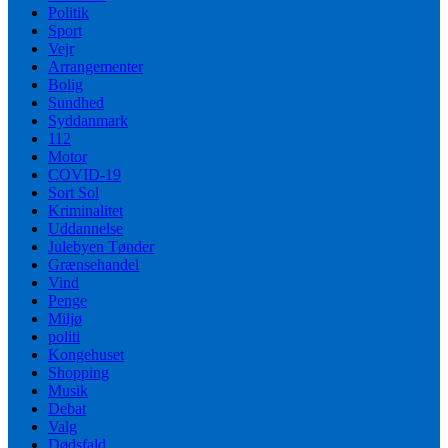
Politik
Sport
Vejr
Arrangementer
Bolig
Sundhed
Syddanmark
112
Motor
COVID-19
Sort Sol
Kriminalitet
Uddannelse
Julebyen Tønder
Grænsehandel
Vind
Penge
Miljø
politi
Kongehuset
Shopping
Musik
Debat
Valg
Dødsfald