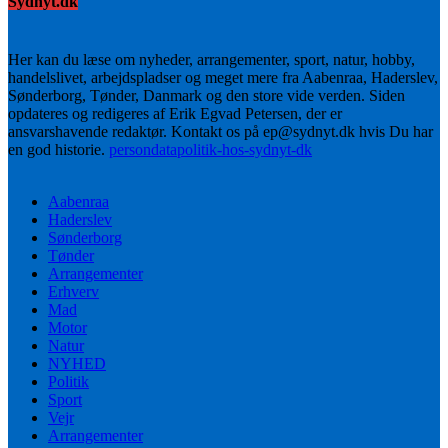
Sydnyt.dk
Her kan du læse om nyheder, arrangementer, sport, natur, hobby,
handelslivet, arbejdspladser og meget mere fra Aabenraa, Haderslev,
Sønderborg, Tønder, Danmark og den store vide verden. Siden
opdateres og redigeres af Erik Egvad Petersen, der er
ansvarshavende redaktør. Kontakt os på ep@sydnyt.dk hvis Du har
en god historie.
persondatapolitik-hos-sydnyt-dk
Aabenraa
Haderslev
Sønderborg
Tønder
Arrangementer
Erhverv
Mad
Motor
Natur
NYHED
Politik
Sport
Vejr
Arrangementer