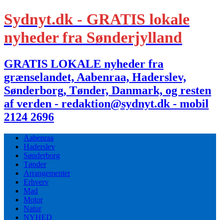
Sydnyt.dk - GRATIS lokale
nyheder fra Sønderjylland
GRATIS LOKALE nyheder fra
grænselandet, Aabenraa, Haderslev,
Sønderborg, Tønder, Danmark, og resten
af verden - redaktion@sydnyt.dk - mobil
2124 2696
Aabenraa
Haderslev
Sønderborg
Tønder
Arrangementer
Erhverv
Mad
Motor
Natur
NYHED