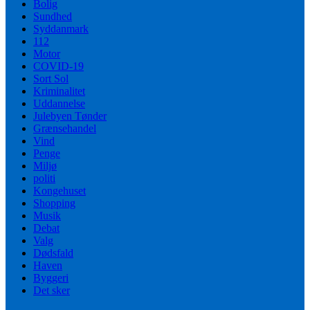
Bolig
Sundhed
Syddanmark
112
Motor
COVID-19
Sort Sol
Kriminalitet
Uddannelse
Julebyen Tønder
Grænsehandel
Vind
Penge
Miljø
politi
Kongehuset
Shopping
Musik
Debat
Valg
Dødsfald
Haven
Byggeri
Det sker