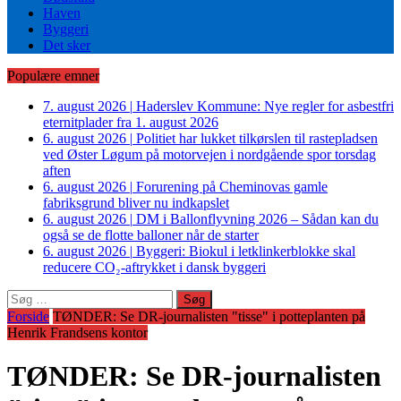
Haven
Byggeri
Det sker
Populære emner
7. august 2026
|
Haderslev Kommune: Nye regler for asbestfri
eternitplader fra 1. august 2026
6. august 2026
|
Politiet har lukket tilkørslen til rastepladsen
ved Øster Løgum på motorvejen i nordgående spor torsdag
aften
6. august 2026
|
Forurening på Cheminovas gamle
fabriksgrund bliver nu indkapslet
6. august 2026
|
DM i Ballonflyvning 2026 – Sådan kan du
også se de flotte balloner når de starter
6. august 2026
|
Byggeri: Biokul i letklinkerblokke skal
reducere CO₂-aftrykket i dansk byggeri
Søg
efter:
Forside
TØNDER: Se DR-journalisten "tisse" i potteplanten på
Henrik Frandsens kontor
TØNDER: Se DR-journalisten