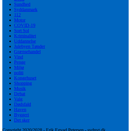
Sundhed
Syddanmark
112
Motor
COVID-19
Sort Sol
Kriminalitet
Uddannelse
Julebyen Tønder
Grænsehandel
Vind
Penge
Miljø
politi
Kongehuset
Shopping
Musik
Debat
Valg
Dødsfald
Haven
Byggeri
Det sker
Copyright 2020/2028 - Erik Egvad Petersen - sydnyt.dk