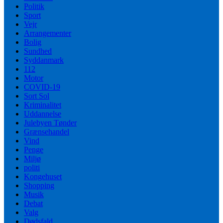
Politik
Sport
Vejr
Arrangementer
Bolig
Sundhed
Syddanmark
112
Motor
COVID-19
Sort Sol
Kriminalitet
Uddannelse
Julebyen Tønder
Grænsehandel
Vind
Penge
Miljø
politi
Kongehuset
Shopping
Musik
Debat
Valg
Dødsfald