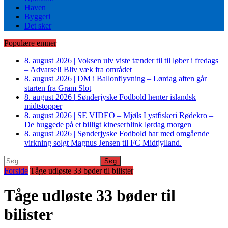
Haven
Byggeri
Det sker
Populære emner
8. august 2026
|
Voksen ulv viste tænder til til løber i fredags
– Advarsel! Bliv væk fra området
8. august 2026
|
DM i Ballonflyvning – Lørdag aften går
starten fra Gram Slot
8. august 2026
|
Sønderjyske Fodbold henter islandsk
midtstopper
8. august 2026
|
SE VIDEO – Mjøls Lystfiskeri Rødekro –
De huggede på et billigt kineserblink lørdag morgen
8. august 2026
|
Sønderjyske Fodbold har med omgående
virkning solgt Magnus Jensen til FC Midtjylland.
Søg
efter:
Forside
Tåge udløste 33 bøder til bilister
Tåge udløste 33 bøder til
bilister