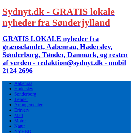
Sydnyt.dk - GRATIS lokale
nyheder fra Sønderjylland
GRATIS LOKALE nyheder fra
grænselandet, Aabenraa, Haderslev,
Sønderborg, Tønder, Danmark, og resten
af verden - redaktion@sydnyt.dk - mobil
2124 2696
Aabenraa
Haderslev
Sønderborg
Tønder
Arrangementer
Erhverv
Mad
Motor
Natur
NYHED