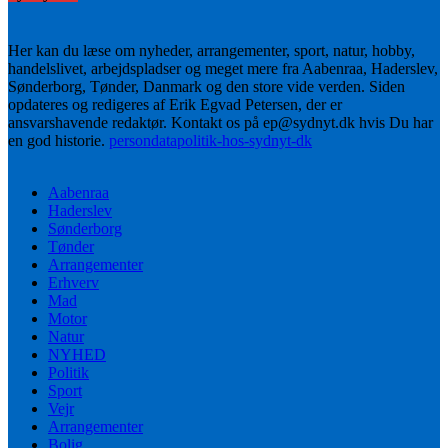
Her kan du læse om nyheder, arrangementer, sport, natur, hobby,
handelslivet, arbejdspladser og meget mere fra Aabenraa, Haderslev,
Sønderborg, Tønder, Danmark og den store vide verden. Siden
opdateres og redigeres af Erik Egvad Petersen, der er
ansvarshavende redaktør. Kontakt os på ep@sydnyt.dk hvis Du har
en god historie.
persondatapolitik-hos-sydnyt-dk
Aabenraa
Haderslev
Sønderborg
Tønder
Arrangementer
Erhverv
Mad
Motor
Natur
NYHED
Politik
Sport
Vejr
Arrangementer
Bolig