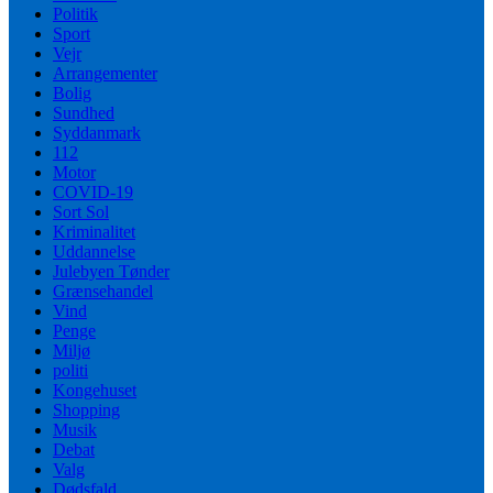
Politik
Sport
Vejr
Arrangementer
Bolig
Sundhed
Syddanmark
112
Motor
COVID-19
Sort Sol
Kriminalitet
Uddannelse
Julebyen Tønder
Grænsehandel
Vind
Penge
Miljø
politi
Kongehuset
Shopping
Musik
Debat
Valg
Dødsfald