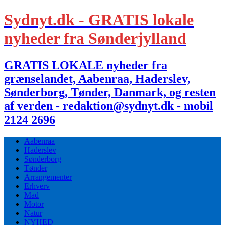
Sydnyt.dk - GRATIS lokale
nyheder fra Sønderjylland
GRATIS LOKALE nyheder fra
grænselandet, Aabenraa, Haderslev,
Sønderborg, Tønder, Danmark, og resten
af verden - redaktion@sydnyt.dk - mobil
2124 2696
Aabenraa
Haderslev
Sønderborg
Tønder
Arrangementer
Erhverv
Mad
Motor
Natur
NYHED