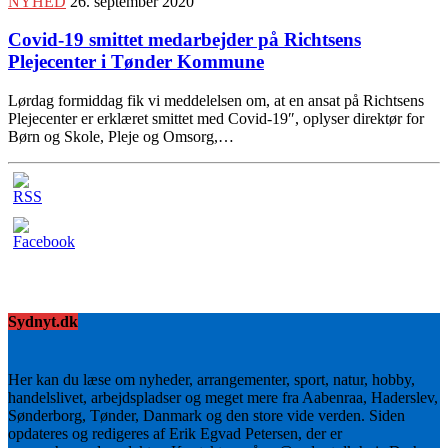
NYHED
26. september 2020
Covid-19 smittet medarbejder på Richtsens
Plejecenter i Tønder Kommune
Lørdag formiddag fik vi meddelelsen om, at en ansat på Richtsens
Plejecenter er erklæret smittet med Covid-19″, oplyser direktør for
Børn og Skole, Pleje og Omsorg,…
Sydnyt.dk
Her kan du læse om nyheder, arrangementer, sport, natur, hobby,
handelslivet, arbejdspladser og meget mere fra Aabenraa, Haderslev,
Sønderborg, Tønder, Danmark og den store vide verden. Siden
opdateres og redigeres af Erik Egvad Petersen, der er