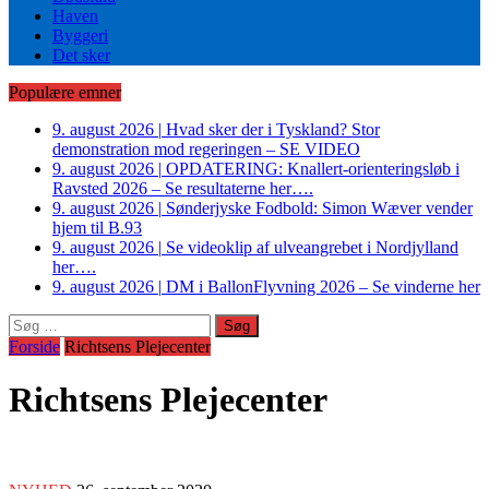
Haven
Byggeri
Det sker
Populære emner
9. august 2026
|
Hvad sker der i Tyskland? Stor
demonstration mod regeringen – SE VIDEO
9. august 2026
|
OPDATERING: Knallert-orienteringsløb i
Ravsted 2026 – Se resultaterne her….
9. august 2026
|
Sønderjyske Fodbold: Simon Wæver vender
hjem til B.93
9. august 2026
|
Se videoklip af ulveangrebet i Nordjylland
her….
9. august 2026
|
DM i BallonFlyvning 2026 – Se vinderne her
Søg
efter:
Forside
Richtsens Plejecenter
Richtsens Plejecenter