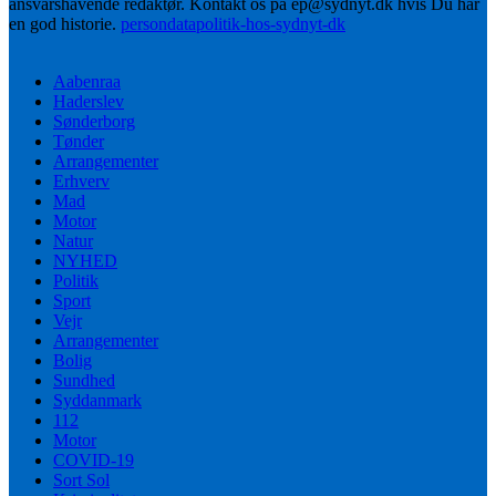
ansvarshavende redaktør. Kontakt os på ep@sydnyt.dk hvis Du har
en god historie.
persondatapolitik-hos-sydnyt-dk
Aabenraa
Haderslev
Sønderborg
Tønder
Arrangementer
Erhverv
Mad
Motor
Natur
NYHED
Politik
Sport
Vejr
Arrangementer
Bolig
Sundhed
Syddanmark
112
Motor
COVID-19
Sort Sol