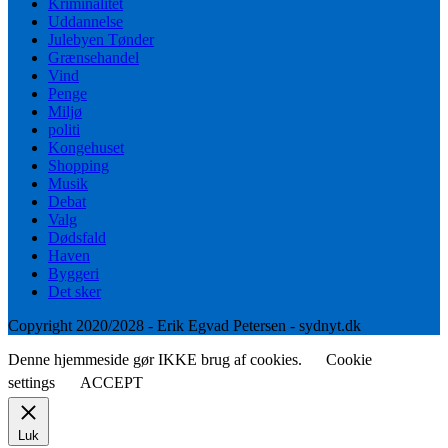
Kriminalitet
Uddannelse
Julebyen Tønder
Grænsehandel
Vind
Penge
Miljø
politi
Kongehuset
Shopping
Musik
Debat
Valg
Dødsfald
Haven
Byggeri
Det sker
Copyright 2020/2028 - Erik Egvad Petersen - sydnyt.dk
Denne hjemmeside gør IKKE brug af cookies.
Cookie
settings
ACCEPT
Luk