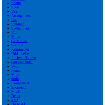
Politik
Sport
Vejr
Arrangementer
Bolig
Sundhed
Syddanmark
112
Motor
COVID-19
Sort Sol
Kriminalitet
Uddannelse
Julebyen Tønder
Grænsehandel
Vind
Penge
Miljø
politi
Kongehuset
Shopping
Musik
Debat
Valg
Dødsfald