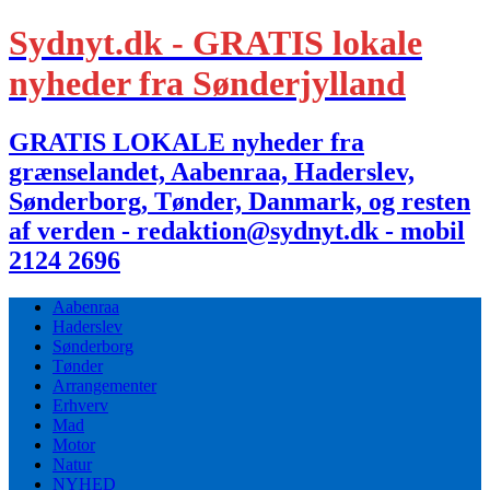
Sydnyt.dk - GRATIS lokale
nyheder fra Sønderjylland
GRATIS LOKALE nyheder fra
grænselandet, Aabenraa, Haderslev,
Sønderborg, Tønder, Danmark, og resten
af verden - redaktion@sydnyt.dk - mobil
2124 2696
Aabenraa
Haderslev
Sønderborg
Tønder
Arrangementer
Erhverv
Mad
Motor
Natur
NYHED