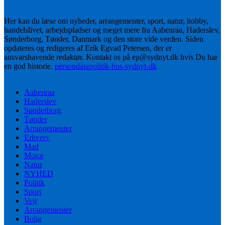
Her kan du læse om nyheder, arrangementer, sport, natur, hobby,
handelslivet, arbejdspladser og meget mere fra Aabenraa, Haderslev,
Sønderborg, Tønder, Danmark og den store vide verden. Siden
opdateres og redigeres af Erik Egvad Petersen, der er
ansvarshavende redaktør. Kontakt os på ep@sydnyt.dk hvis Du har
en god historie.
persondatapolitik-hos-sydnyt-dk
Aabenraa
Haderslev
Sønderborg
Tønder
Arrangementer
Erhverv
Mad
Motor
Natur
NYHED
Politik
Sport
Vejr
Arrangementer
Bolig