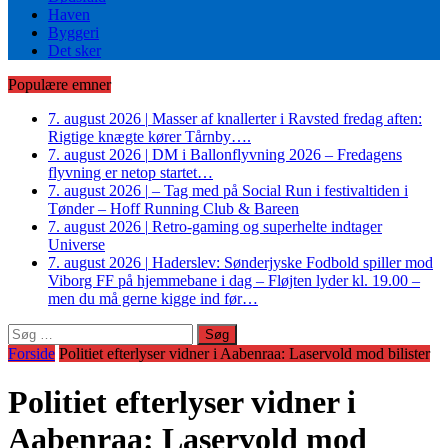
Haven
Byggeri
Det sker
Populære emner
7. august 2026
|
Masser af knallerter i Ravsted fredag aften:
Rigtige knægte kører Tårnby….
7. august 2026
|
DM i Ballonflyvning 2026 – Fredagens
flyvning er netop startet…
7. august 2026
|
– Tag med på Social Run i festivaltiden i
Tønder – Hoff Running Club & Bareen
7. august 2026
|
Retro-gaming og superhelte indtager
Universe
7. august 2026
|
Haderslev: Sønderjyske Fodbold spiller mod
Viborg FF på hjemmebane i dag – Fløjten lyder kl. 19.00 –
men du må gerne kigge ind før…
Søg
efter:
Forside
Politiet efterlyser vidner i Aabenraa: Laservold mod bilister
Politiet efterlyser vidner i
Aabenraa: Laservold mod