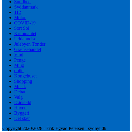
Sundhed
Syddanmark
112
Motor
COVID-19
Sort Sol
Kriminalitet
Uddannelse
Julebyen Tønder
Grænsehandel
Vind
Penge
Miljø
politi
Kongehuset
Shopping
Musik
Debat
Valg
Dødsfald
Haven
Byggeri
Det sker
Copyright 2020/2028 - Erik Egvad Petersen - sydnyt.dk