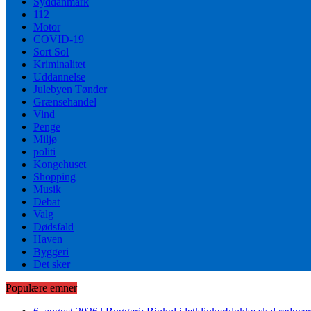
Syddanmark
112
Motor
COVID-19
Sort Sol
Kriminalitet
Uddannelse
Julebyen Tønder
Grænsehandel
Vind
Penge
Miljø
politi
Kongehuset
Shopping
Musik
Debat
Valg
Dødsfald
Haven
Byggeri
Det sker
Populære emner