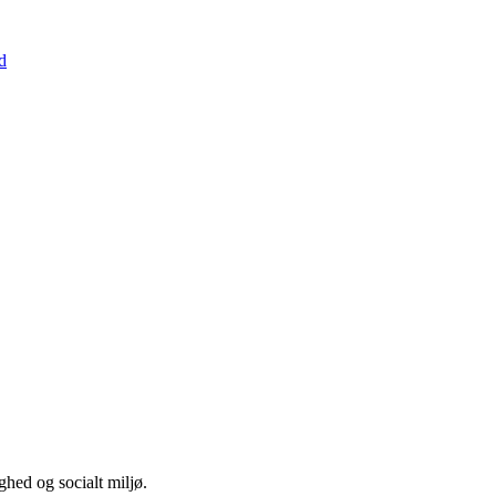
d
hed og socialt miljø.