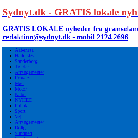
Sydnyt.dk - GRATIS lokale nyh
GRATIS LOKALE nyheder fra grænselandet,
redaktion@sydnyt.dk - mobil 2124 2696
Aabenraa
Haderslev
Sønderborg
Tønder
Arrangementer
Erhverv
Mad
Motor
Natur
NYHED
Politik
Sport
Vejr
Arrangementer
Bolig
Sundhed