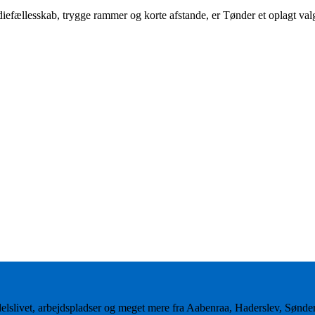
efællesskab, trygge rammer og korte afstande, er Tønder et oplagt val
delslivet, arbejdspladser og meget mere fra Aabenraa, Haderslev, Sønd