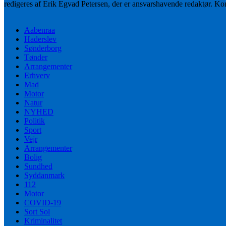
redigeres af Erik Egvad Petersen, der er ansvarshavende redaktør. K
Aabenraa
Haderslev
Sønderborg
Tønder
Arrangementer
Erhverv
Mad
Motor
Natur
NYHED
Politik
Sport
Vejr
Arrangementer
Bolig
Sundhed
Syddanmark
112
Motor
COVID-19
Sort Sol
Kriminalitet