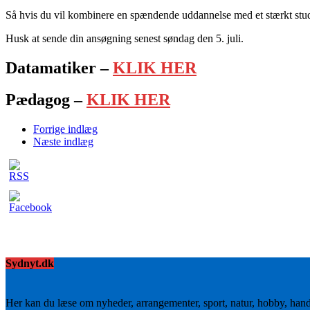
Så hvis du vil kombinere en spændende uddannelse med et stærkt studi
Husk at sende din ansøgning senest søndag den 5. juli.
Datamatiker –
KLIK HER
Pædagog –
KLIK HER
Forrige indlæg
Næste indlæg
Sydnyt.dk
Her kan du læse om nyheder, arrangementer, sport, natur, hobby, han