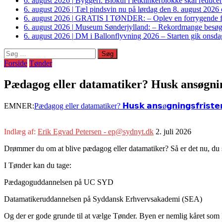
6. august 2026
|
Byggeri: Biokul i letklinkerblokke skal reduce
6. august 2026
|
Tæl pindsvin nu på lørdag den 8. august 2026 o
6. august 2026
|
GRATIS I TØNDER: – Oplev en forrygende fo
6. august 2026
|
Museum Sønderjylland: – Rekordmange besøgte G
6. august 2026
|
DM i Ballonflyvning 2026 – Starten gik onsdag
Søg
efter:
Forside
Tønder
Pædagog eller datamatiker? Husk ansøgning
EMNER:
Pædagog eller datamatiker? 𝗛𝘂𝘀𝗸 𝗮𝗻𝘀ø𝗴𝗻𝗶𝗻𝗴𝘀𝗳𝗿𝗶𝘀𝘁𝗲𝗻 
Indlæg af:
Erik Egvad Petersen - ep@sydnyt.dk
2. juli 2026
Drømmer du om at blive pædagog eller datamatiker? Så er det nu, du 
I Tønder kan du tage:
Pædagoguddannelsen på UC SYD
Datamatikeruddannelsen på Syddansk Erhvervsakademi (SEA)
Og der er gode grunde til at vælge Tønder. Byen er nemlig kåret som D