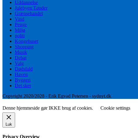
Uddannelse
Julebyen Tønder
Grænsehandel
Vind
Penge
Miljø
politi
Kongehuset
Shopping
Musik
Debat
Valg
Dødsfald
Haven
Byggeri
Det sker
Copyright 2020/2028 - Erik Egvad Petersen - sydnyt.dk
Denne hjemmeside gør IKKE brug af cookies.
Cookie settings
Luk
Privacy Overview