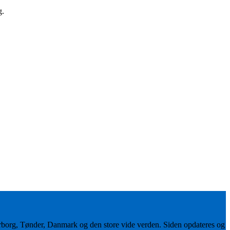
g.
erborg, Tønder, Danmark og den store vide verden. Siden opdateres og